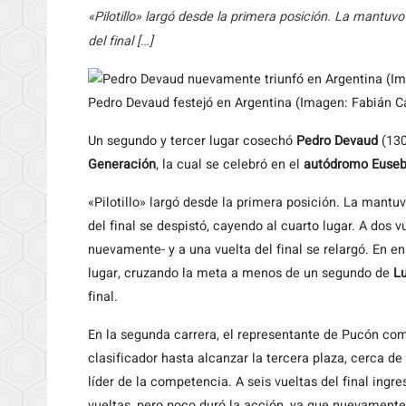
«Pilotillo» largó desde la primera posición. La mantuv
del final […]
Pedro Devaud festejó en Argentina (Imagen: Fabián C
Un segundo y tercer lugar cosechó
Pedro Devaud
(130
Generación
, la cual se celebró en el
autódromo Euseb
«Pilotillo» largó desde la primera posición. La mantuv
del final se despistó, cayendo al cuarto lugar. A dos v
nuevamente- y a una vuelta del final se relargó. En e
lugar, cruzando la meta a menos de un segundo de
L
final.
En la segunda carrera, el representante de Pucón com
clasificador hasta alcanzar la tercera plaza, cerca de
líder de la competencia. A seis vueltas del final ingr
vueltas, pero poco duró la acción, ya que nuevamente 