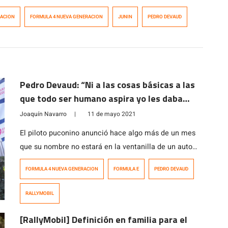
RACION
FORMULA 4 NUEVA GENERACION
JUNIN
PEDRO DEVAUD
Pedro Devaud: “Ni a las cosas básicas a las
que todo ser humano aspira yo les daba
importancia”
Joaquín Navarro
|
11 de mayo 2021
El piloto puconino anunció hace algo más de un mes
que su nombre no estará en la ventanilla de un auto
del RallyMobil este año. No sabe si podrá volver a
FORMULA 4 NUEVA GENERACION
FORMULA E
PEDRO DEVAUD
correr después de este hiato para defender su par de
subcampeonatos conseguidos en dicha competencia o
RALLYMOBIL
su título de campeón en la Fórmula 4 […]
[RallyMobil] Definición en familia para el