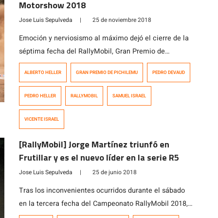
Motorshow 2018
Jose Luis Sepulveda
|
25 de noviembre 2018
Emoción y nerviosismo al máximo dejó el cierre de la
séptima fecha del RallyMobil, Gran Premio de
Pichilemu que dejó planteada una doble disputa
ALBERTO HELLER
GRAN PREMIO DE PICHILEMU
PEDRO DEVAUD
familiar. Por un lado, en la máxima categoría, R5; el
líder Pedro Heller (Ford Fiesta) que lideró durante toda
PEDRO HELLER
RALLYMOBIL
SAMUEL ISRAEL
la temporada no pudo resolver su campeonato, al
quedar en la cuarta […]
VICENTE ISRAEL
[RallyMobil] Jorge Martínez triunfó en
Frutillar y es el nuevo líder en la serie R5
Jose Luis Sepulveda
|
25 de junio 2018
Tras los inconvenientes ocurridos durante el sábado
en la tercera fecha del Campeonato RallyMobil 2018,
este domingo la carrera se llevó a cabo con total