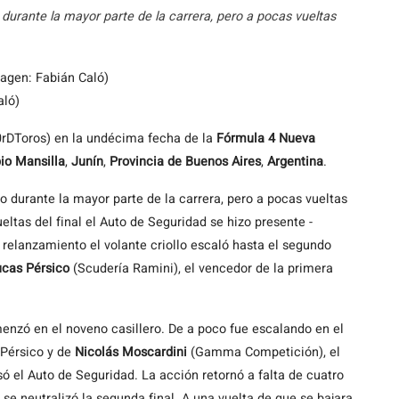
o durante la mayor parte de la carrera, pero a pocas vueltas
aló)
rDToros) en la undécima fecha de la
Fórmula 4 Nueva
io Mansilla
,
Junín
,
Provincia de Buenos Aires
,
Argentina
.
o durante la mayor parte de la carrera, pero a pocas vueltas
ueltas del final el Auto de Seguridad se hizo presente -
n relanzamiento el volante criollo escaló hasta el segundo
ucas Pérsico
(Scudería Ramini), el vencedor de la primera
enzó en el noveno casillero. De a poco fue escalando en el
 Pérsico y de
Nicolás Moscardini
(Gamma Competición), el
esó el Auto de Seguridad. La acción retornó a falta de cuatro
se neutralizó la segunda final. A una vuelta de que se bajara