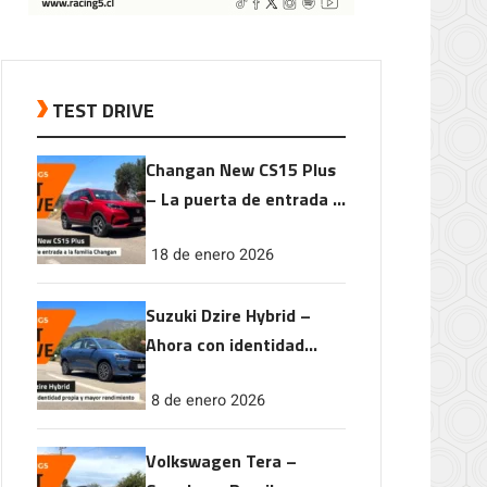
TEST DRIVE
Changan New CS15 Plus
– La puerta de entrada a
la familia Changan
18 de enero 2026
Suzuki Dzire Hybrid –
Ahora con identidad
propia y mayor
8 de enero 2026
rendimiento
Volkswagen Tera –