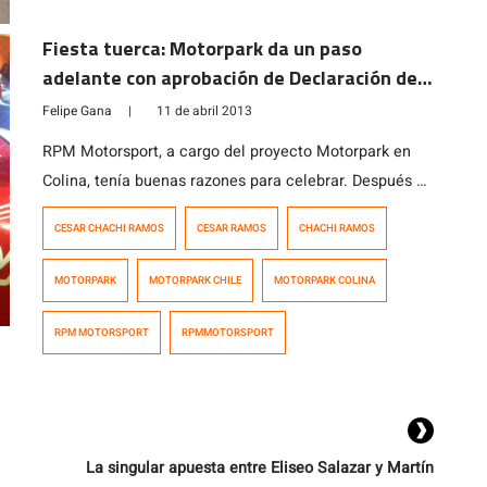
país a cerca de 130 socios y más […]
Fiesta tuerca: Motorpark da un paso
adelante con aprobación de Declaración de
Impacto Ambiental
Felipe Gana
|
11 de abril 2013
RPM Motorsport, a cargo del proyecto Motorpark en
Colina, tenía buenas razones para celebrar. Después de
15 meses de trabajo muy pesado, la Declaración de
CESAR CHACHI RAMOS
CESAR RAMOS
CHACHI RAMOS
Impacto Ambiental del complejo multifuncional que
albergará al Autódromo Internacional fue aprobada de
MOTORPARK
MOTORPARK CHILE
MOTORPARK COLINA
forma definitiva, con lo que se pasa a la siguiente
etapa, la de comenzar a construir e […]
RPM MOTORSPORT
RPMMOTORSPORT
La singular apuesta entre Eliseo Salazar y Martín