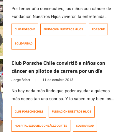
Por tercer año consecutivo, los niños con cáncer de
Fundación Nuestros Hijos vivieron la entretenida
experiencia de recorrer las calles de Santiago a bordo
CLUB PORSCHE
FUNDACIÓN NUESTROS HIJOS
PORSCHE
de coloridos y lujosos autos deportivos de socios del
Club Porsche Chile. El Club Porsche reúne en el país a
SOLIDARIDAD
130 socios y más de la mitad de ellos participa
activamente […]
Club Porsche Chile convirtió a niños con
cáncer en pilotos de carrera por un día
Jorge Beher
|
11 de octubre 2013
No hay nada más lindo que poder ayudar a quienes
más necesitan una sonrisa. Y lo saben muy bien los
amigos del Club Porsche Chile, quienes invitaron
CLUB PORSCHE CHILE
FUNDACIÓN NUESTROS HIJOS
gratuitamente a menores con tratamiento oncológico
de la Fundación Nuestros Hijos a recorrer las calles de
HOSPITAL EXEQUIEL GONZÁLEZ CORTÉS
SOLIDARIDAD
Santiago en sus autos. El Club Porsche reúne en el