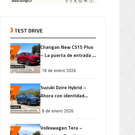
TEST DRIVE
Changan New CS15 Plus
– La puerta de entrada a
la familia Changan
18 de enero 2026
Suzuki Dzire Hybrid –
Ahora con identidad
propia y mayor
8 de enero 2026
rendimiento
Volkswagen Tera –