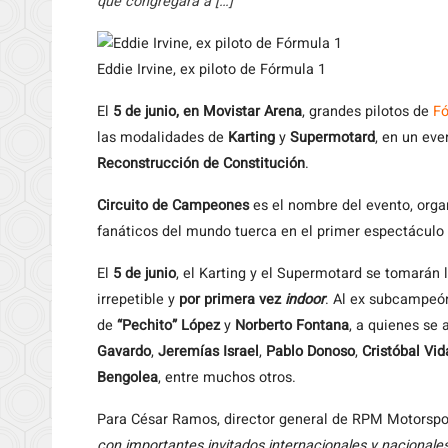
que congregará a […]
Eddie Irvine, ex piloto de Fórmula 1
El
5 de junio, en Movistar Arena
, grandes pilotos de
Fó
las modalidades de
Karting
y
Supermotard
, en un eve
Reconstrucción de Constitución
.
Circuito de Campeones
es el nombre del evento, org
fanáticos del mundo tuerca en el primer espectáculo d
El
5 de junio
, el Karting y el Supermotard se tomarán 
irrepetible y
por primera vez
indoor
. Al ex subcampeó
de
“Pechito” López
y
Norberto Fontana
, a quienes se
Gavardo
,
Jeremías Israel
,
Pablo Donoso
,
Cristóbal Vid
Bengolea
, entre muchos otros.
Para César Ramos, director general de RPM Motorspo
con importantes invitados internacionales y nacionales,