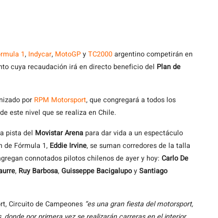
rmula 1
,
Indycar
,
MotoGP
y
TC2000
argentino competirán en
nto cuya recaudación irá en directo beneficio del
Plan de
anizado por
RPM Motorsport
, que congregará a todos los
e este nivel que se realiza en Chile.
la pista del
Movistar Arena
para dar vida a un espectáculo
n de Fórmula 1,
Eddie Irvine
, se suman corredores de la talla
 agregan connotados pilotos chilenos de ayer y hoy:
Carlo De
aurre
,
Ruy Barbosa
,
Guisseppe Bacigalupo
y
Santiago
rt, Circuito de Campeones
“es una gran fiesta del motorsport,
 donde por primera vez se realizarán carreras en el interior