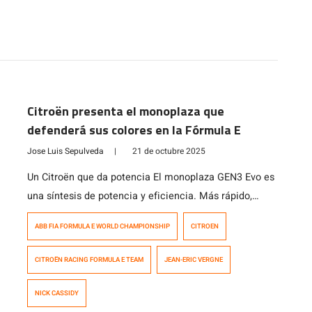
Citroën presenta el monoplaza que
defenderá sus colores en la Fórmula E
Jose Luis Sepulveda
|
21 de octubre 2025
Un Citroën que da potencia El monoplaza GEN3 Evo es
una síntesis de potencia y eficiencia. Más rápido,
ligero y eficiente que nunca, este coche encarna la
ABB FIA FORMULA E WORLD CHAMPIONSHIP
CITROEN
visión de las carreras automovilísticas sostenibles: un
laboratorio de rendimiento en el que cada kilovatio
CITROËN RACING FORMULA E TEAM
JEAN-ERIC VERGNE
cuenta. Su chasis es ultraligero y rígido. Desarrollado
sobre la base del chasis […]
NICK CASSIDY