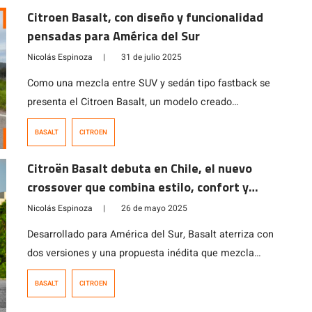
Citroen Basalt, con diseño y funcionalidad
pensadas para América del Sur
Nicolás Espinoza
|
31 de julio 2025
Como una mezcla entre SUV y sedán tipo fastback se
presenta el Citroen Basalt, un modelo creado
especialmente para el mercado de Sudamérica con
BASALT
CITROEN
4,3 metros de largo y una distancia entre ejes de 2,64
metros que le permite transportar cómodamente a 5
Citroën Basalt debuta en Chile, el nuevo
coupantes y mantener una capacidad de carga de 490
crossover que combina estilo, confort y
litros en su […]
espacio
Nicolás Espinoza
|
26 de mayo 2025
Desarrollado para América del Sur, Basalt aterriza con
dos versiones y una propuesta inédita que mezcla
diseño y funcionalidad.
BASALT
CITROEN