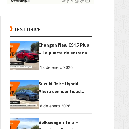
TEST DRIVE
Changan New CS15 Plus
– La puerta de entrada a
la familia Changan
18 de enero 2026
Suzuki Dzire Hybrid –
Ahora con identidad
propia y mayor
8 de enero 2026
rendimiento
Volkswagen Tera –