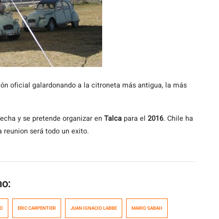
ón oficial galardonando a la citroneta más antigua, la más
fecha y se pretende organizar en
Talca
para el
2016
. Chile ha
 reunion será todo un exito.
mo:
O
ERIC CARPENTIER
JUAN IGNACIO LABBE
MARIO SABAH