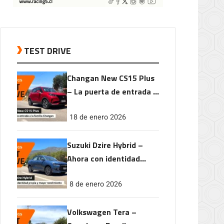
TEST DRIVE
Changan New CS15 Plus
– La puerta de entrada a
la familia Changan
18 de enero 2026
Suzuki Dzire Hybrid –
Ahora con identidad
propia y mayor
8 de enero 2026
rendimiento
Volkswagen Tera –