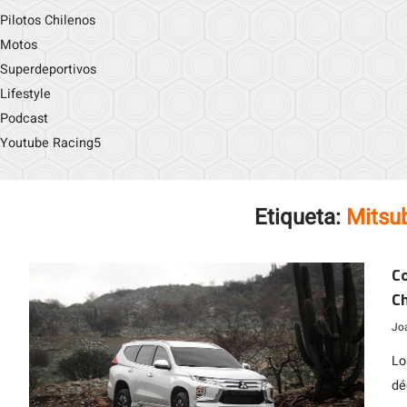
Pilotos Chilenos
Motos
Superdeportivos
Lifestyle
Podcast
Youtube Racing5
Etiqueta:
Mitsub
Co
Ch
S
Jo
Lo
dé