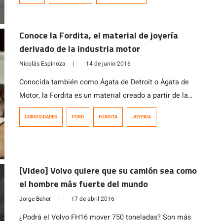
mundo no la eligieran. Es que la marca se ha
convertido rápidamente en la favorita de muchos
Conoce la Fordita, el material de joyería
mercados, y Chile no es la excepción. […]
derivado de la industria motor
Nicolás Espinoza
|
14 de junio 2016
Conocida también como Ágata de Detroit o Ágata de
Motor, la Fordita es un material creado a partir de la
acumulación de capas de pintura en las antiguas
CURIOSIDADES
FORD
FORDITA
JOYERIA
fabricas de automóviles, especialmente en las
fábricas de Ford en Detroit. De ahí sus nombres.
Imagina una estación de pintura en una línea de
producción de automóviles, […]
[Video] Volvo quiere que su camión sea como
el hombre más fuerte del mundo
Jorge Beher
|
17 de abril 2016
¿Podrá el Volvo FH16 mover 750 toneladas? Son más