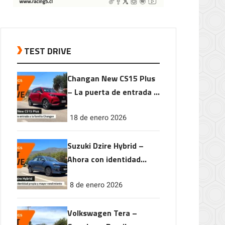
TEST DRIVE
Changan New CS15 Plus
– La puerta de entrada a
la familia Changan
18 de enero 2026
Suzuki Dzire Hybrid –
Ahora con identidad
propia y mayor
8 de enero 2026
rendimiento
Volkswagen Tera –