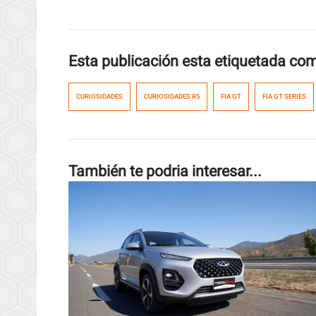
Esta publicación esta etiquetada co
CURIOSIDADES
CURIOSIDADES R5
FIA GT
FIA GT SERIES
También te podria interesar...