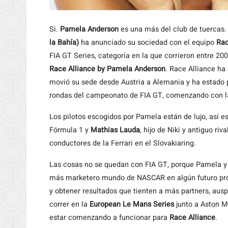
Si.
Pamela Anderson
es una más del club de tuercas. 
la Bahía)
ha anunciado su sociedad con el equipo
Rac
FIA GT Series, categoría en la que corrieron entre 20
Race Alliance by Pamela Anderson
. Race Alliance ha
movió su sede desde Austria a Alemania y ha estado pr
rondas del campeonato de FIA GT, comenzando con la
Los pilotos escogidos por Pamela están de lujo, así e
Fórmula 1 y
Mathias Lauda
, hijo de Niki y antiguo riv
conductores de la Ferrari en el Slovakiaring.
Las cosas no se quedan con FIA GT, porque Pamela y
más marketero mundo de NASCAR en algún futuro próx
y obtener resultados que tienten a más partners, auspi
correr en la
European Le Mans Series
junto a Aston M
estar comenzando a funcionar para
Race Alliance
.