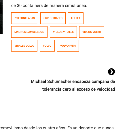
de 30 containers de manera simultanea.
750 TONELADAS
CURIOSIDADES
I SHIFT
MAGNUS SAMUELSSON
VIDEOS VIRALES
VIDEOS VOLVO
VIRALES VOLVO
VOLVO
VOLVO FH16
Michael Schumacher encabeza campaña de
tolerancia cero al exceso de velocidad
utomovilismo desde los cuatro años. Es un deporte que nunca