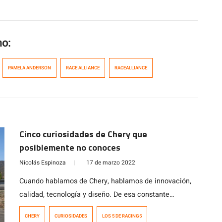
mo:
PAMELA ANDERSON
RACE ALLIANCE
RACEALLIANCE
Cinco curiosidades de Chery que
posiblemente no conoces
Nicolás Espinoza
|
17 de marzo 2022
Cuando hablamos de Chery, hablamos de innovación,
calidad, tecnología y diseño. De esa constante
búsqueda por mejorar y lograr lo mejor. Todo esto no
CHERY
CURIOSIDADES
LOS 5 DE RACING5
sería posible si miles de consumidores alrededor del