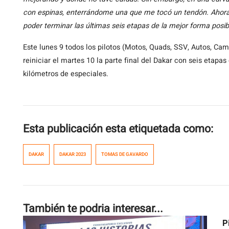
con espinas, enterrándome una que me tocó un tendón. Ahora 
poder terminar las últimas seis etapas de la mejor forma posib
Este lunes 9 todos los pilotos (Motos, Quads, SSV, Autos, Ca
reiniciar el martes 10 la parte final del Dakar con seis etapa
kilómetros de especiales.
Esta publicación esta etiquetada como:
DAKAR
DAKAR 2023
TOMAS DE GAVARDO
También te podria interesar...
P