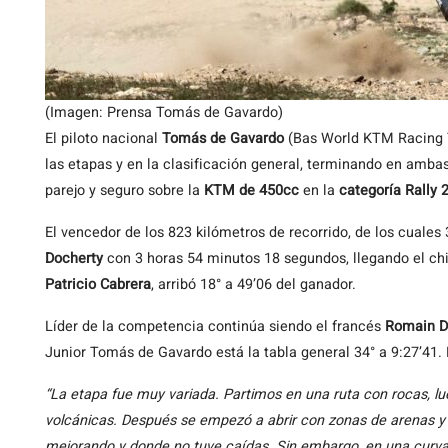
(Imagen: Prensa Tomás de Gavardo)
El piloto nacional
Tomás de Gavardo
(Bas World KTM Racing T
las etapas y en la clasificación general, terminando en ambas
parejo y seguro sobre la
KTM de 450cc
en la
categoría Rally 
El vencedor de los 823 kilómetros de recorrido, de los cuales
Docherty
con 3 horas 54 minutos 18 segundos, llegando el chile
Patricio Cabrera
, arribó 18° a 49’06 del ganador.
Líder de la competencia continúa siendo el francés
Romain D
Junior Tomás de Gavardo está la tabla general 34° a 9:27’41. 
“La etapa fue muy variada. Partimos en una ruta con rocas, lu
volcánicas. Después se empezó a abrir con zonas de arenas y 
mejorando y donde no tuve caídas. Sin embargo, en una curva 