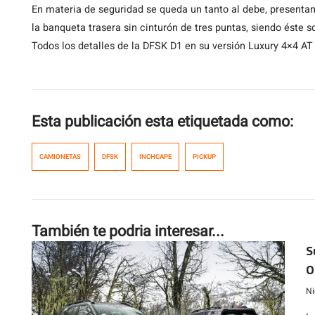
En materia de seguridad se queda un tanto al debe, presentand
la banqueta trasera sin cinturón de tres puntas, siendo éste s
Todos los detalles de la DFSK D1 en su versión Luxury 4×4 AT
Esta publicación esta etiquetada como:
CAMIONETAS
DFSK
INCHCAPE
PICKUP
También te podria interesar...
S
O
m
Ni