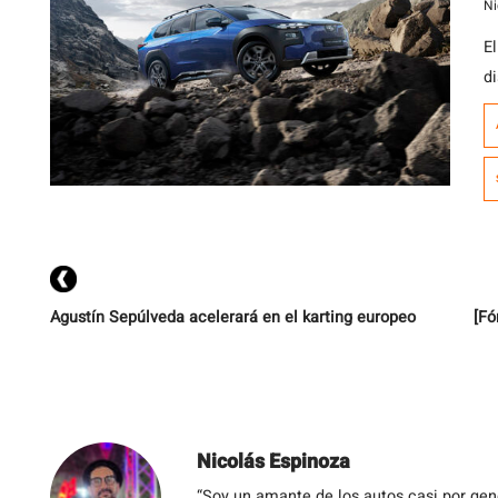
e
Ni
E
d
a
d
d
Agustín Sepúlveda acelerará en el karting europeo
[Fó
Nicolás Espinoza
“Soy un amante de los autos casi por ge