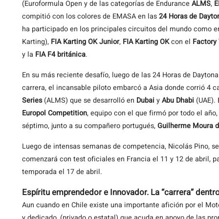
(Euroformula Open y de las categorías de Endurance
ALMS
,
E
compitió con los colores de EMASA en las
24 Horas de Dayto
ha participado en los principales circuitos del mundo como e
Karting),
FIA Karting OK Junior
,
FIA Karting OK
con el
Factory
y la
FIA F4 británica
.
En su más reciente desafío, luego de las 24 Horas de Daytona
carrera, el incansable piloto embarcó a Asia donde corrió 4 
Series
(ALMS) que se desarrolló en
Dubai
y
Abu Dhabi
(UAE). 
Europol Competition
, equipo con el que firmó por todo el año
séptimo, junto a su compañero portugués,
Guilherme Moura de
Luego de intensas semanas de competencia, Nicolás Pino, se
comenzará con test oficiales en Francia el 11 y 12 de abril, p
temporada el 17 de abril.
Espíritu emprendedor e Innovador. La “carrera” dentro 
Aun cuando en Chile existe una importante afición por el Mot
y dedicado, (privado o estatal) que acuda en apoyo de las pr