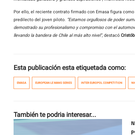
Por ello, el reciente contrato firmado con Emasa figura como
predilecto del joven piloto.
“Estamos orgullosos de poder suma
demostrado su profesionalismo y compromiso con el automovil
llevando la bandera de Chile al más alto nivel”
, destacó
Cristób
Esta publicación esta etiquetada como:
EMASA
EUROPEAN LE MANS SERIES
INTER EUROPOL COMPETITION
NI
También te podria interesar...
N
p