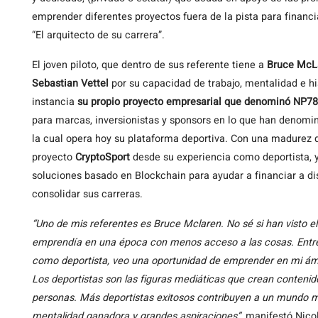
emprender diferentes proyectos fuera de la pista para financ
“El arquitecto de su carrera”.
El joven piloto, que dentro de sus referente tiene a
Bruce McL
Sebastian Vettel
por su capacidad de trabajo, mentalidad e h
instancia
su propio proyecto empresarial que denominó NP78
para marcas, inversionistas y sponsors en lo que han denom
la cual opera hoy su plataforma deportiva. Con una madurez
proyecto
CryptoSport
desde su experiencia como deportista, y
soluciones basado en Blockchain para ayudar a financiar a di
consolidar sus carreras.
“Uno de mis referentes es Bruce Mclaren. No sé si han visto el
emprendía en una época con menos acceso a las cosas. Entre 
como deportista, veo una oportunidad de emprender en mi ámb
Los deportistas son las figuras mediáticas que crean contenido
personas. Más deportistas exitosos contribuyen a un mundo me
mentalidad ganadora y grandes aspiraciones”
, manifestó Nico