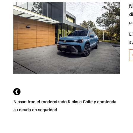
N
d
V
Ni
E
a
p
c
Nissan trae el modernizado Kicks a Chile y enmienda
su deuda en seguridad