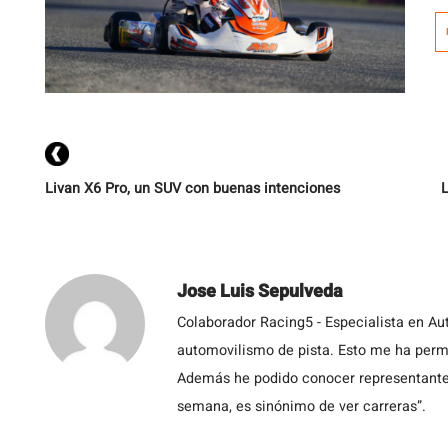
p
T
d
c
es
Livan X6 Pro, un SUV con buenas intenciones
L
Jose Luis Sepulveda
Colaborador Racing5 - Especialista en Au
automovilismo de pista. Esto me ha permit
Además he podido conocer representantes
semana, es sinónimo de ver carreras”.