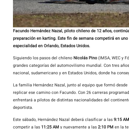
Facundo Hernández Nazal, piloto chileno de 12 años, continú
preparación en karting. Este fin de semana competirá en un
especialidad en Orlando, Estados Unidos.
Siguiendo los pasos del chileno
Nicolás Pino
(IMSA, WEC y Fó
grandes categorías del automovilismo mundial. Con tres años 
nacional, sudamericano y en Estados Unidos, donde ha conseg
La familia Hernández Nazal, junto al equipo que formó desde s
replicar ese camino con Facundo. Con 26 carreras programad
enfrentará a pilotos de distintas nacionalidades del continen
deportista.
Este sábado, Hernández Nazal deberá clasificar a las
9:15 A
competir a las
11:25 AM
y nuevamente a las
2:10 PM
en la t