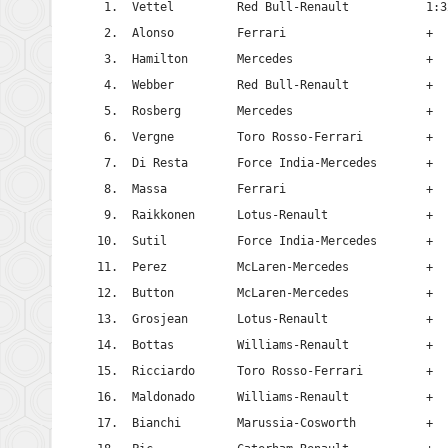
 1.  Vettel         Red Bull-Renault           1:32
 2.  Alonso         Ferrari                    +   
 3.  Hamilton       Mercedes                   +   
 4.  Webber         Red Bull-Renault           +   
 5.  Rosberg        Mercedes                   +  1
 6.  Vergne         Toro Rosso-Ferrari         +  
 7.  Di Resta       Force India-Mercedes       +  
 8.  Massa          Ferrari                    +  
 9.  Raikkonen      Lotus-Renault              +  
10.  Sutil          Force India-Mercedes       +  
11.  Perez          McLaren-Mercedes           +  
12.  Button         McLaren-Mercedes           +  
13.  Grosjean       Lotus-Renault              +  
14.  Bottas         Williams-Renault           +  
15.  Ricciardo      Toro Rosso-Ferrari         +  
16.  Maldonado      Williams-Renault           +  
17.  Bianchi        Marussia-Cosworth          +  