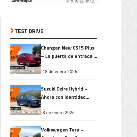
TEST DRIVE
Changan New CS15 Plus
– La puerta de entrada a
la familia Changan
18 de enero 2026
Suzuki Dzire Hybrid –
Ahora con identidad
propia y mayor
8 de enero 2026
rendimiento
Volkswagen Tera –