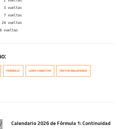
  2 vueltas

  3 vueltas

  7 vueltas

 24 vueltas

6 vueltas
mo:
FORMULA1
LEWIS HAMILTON
PASTOR MALDONADO
Calendario 2026 de Fórmula 1: Continuidad