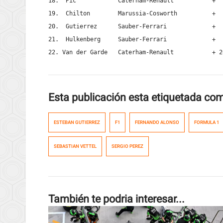
18.  Pic            Caterham-Renault           +  
19.  Chilton        Marussia-Cosworth          +  
20.  Gutierrez      Sauber-Ferrari             +  
21.  Hulkenberg     Sauber-Ferrari             +  
22. Van der Garde   Caterham-Renault           + 2
Esta publicación esta etiquetada co
ESTEBAN GUTIERREZ
F1
FERNANDO ALONSO
FORMULA 1
SEBASTIAN VETTEL
SERGIO PEREZ
También te podria interesar...