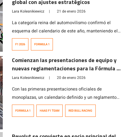
global con ajustes estratégicos
Lara Kolesnikiewicz
|
21 de enero 2026
La categoría reina del automovilismo confirmó el
esquema del calendario de este año, manteniendo el
alcance global del campeonato, pero introduciendo
F1 2026
FORMULA 1
cambios clave en sedes y fechas para optimizar la
logística y reforzar su estrategia de sustentabilidad.
Comienzan las presentaciones de equipo y
nuevas reglamentaciones para la Fórmula 1
2026
Lara Kolesnikiewicz
|
20 de enero 2026
Con las primeras presentaciones oficiales de
monoplazas, un calendario definido y un reglamento
técnico que marcará un antes y un después, la
FORMULA 1
HAAS F1 TEAM
RED BULL RACING
Fórmula 1 comienza a delinear el escenario de la
temporada 2026, una de las más transformadoras de
su historia. Las primeras presentaciones rumbo a
Revolut se convierte en socio principal del