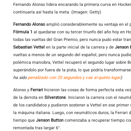
Fernando Alonso lidera encarando la primera curva en Hocken
continuaría así hasta la meta. (Imagen: Getty)
Fernando
Alonso
amplió considerablemente su ventaja en el 
Fórmula 1
al quedarse con su tercer triunfo del año hoy en 
todas las vueltas del Gran Premio, pero nunca pudo estar tran
Sebastian Vettel
en la parte inicial de la carrera y de
Jenson 
vueltas a menos de un segundo del español, pero nunca pudie
polémica maniobra, Vettel recuperó el segundo lugar sobre But
superándolo por fuera de la pista, lo que podría transformar
ha sido
penalizado con 20 segundos y cae al quinto lugar
).
Alonso y
Ferrari
hicieron las cosas de forma perfecta esta vez
de la derrota en
Silverstone
. Iniciaron la carrera con el neu
de los candidatos y pudieron sostener a Vettel en ese prim
la máquina italiana. Luego, con neumáticos duros, la Ferrari 
tiempo que
Jenson Button
comenzaba a recuperar tiempo con 
remontada tras largar 6°.