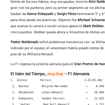
Detrás de los tres líderes, muy escapados, terminó
Kimi Raik
girar con los punteros, pero su primer segmento se vio afecta
Sauber de
Kamui Kobayashi
y
Sergio Pérez
terminaron 5° y 6
para ellos desde las prácticas. Séptimo fue
Michael Schuma
que avanza la carrera y recién octavo apareció
Mark Webber
cinco puestos. Webber queda ahora a 34 puntos de Alonso e
Pastor Maldonado
sufrió problemas mecánicos con su William
indicado por el equipo, el venezolano habría pisado restos de
piso de su Williams-Renault.
La F1 regresa la próxima semana para el
Gran Premio de Hun
El Valor del Tiempo,
Jorg Gray
– F1 Alemania
1.  Alonso        Ferrari                    1:31:05.862

 2.  Button        McLaren-Mercedes           +     6.949

 3.  Raikkonen     Lotus-Renault              +    16.409

 4.  Kobayashi     Sauber-Ferrari             +    21.925

 5.   Vettel        Red Bull-Renault           +    3.732 