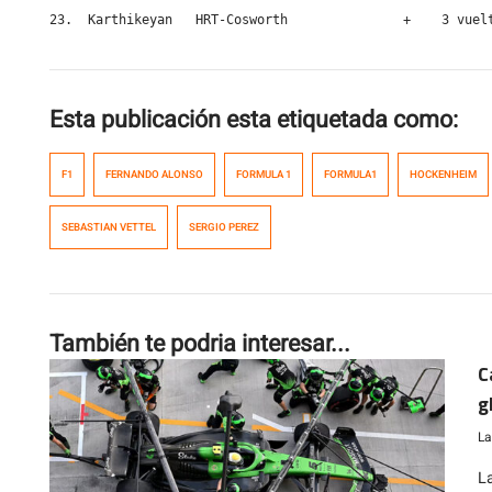
23.  Karthikeyan   HRT-Cosworth               +    3 vuel
Esta publicación esta etiquetada como:
F1
FERNANDO ALONSO
FORMULA 1
FORMULA1
HOCKENHEIM
SEBASTIAN VETTEL
SERGIO PEREZ
También te podria interesar...
C
g
La
L