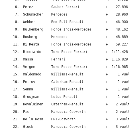
 6.  Perez         Sauber-Ferrari             +    27.896

 7.  Schumacher    Mercedes                   +    28.960

 8.  Webber        Red Bull-Renault           +    46.900

 9.  Hulkenberg    Force India-Mercedes       +    48.162

10.  Rosberg       Mercedes                   +    48.889

11.  Di Resta      Force India-Mercedes       +    59.227

12.  Ricciardo     Toro Rosso-Ferrari         +  1:11.428

13.  Massa         Ferrari                    +  1:16.829

14.  Vergne        Toro Rosso-Ferrari         +  1:16.965

15.  Maldonado     Williams-Renault           +     1 vuel
16.  Petrov        Caterham-Renault           +     1 vuel
17.  Senna         Williams-Renault           +     1 vuel
18.  Grosjean      Lotus-Renault              +     1 vuel
19.  Kovalainen    Caterham-Renault           +    2 vuelt
20.  Pic           Marussia-Cosworth          +    2 vuelt
21.  De la Rosa    HRT-Cosworth               +    3 vuelt
22.  Glock         Marussia-Cosworth          +    3 vuelt