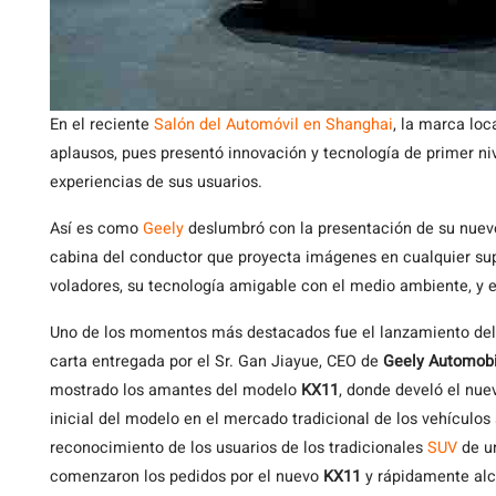
En el reciente
Salón del Automóvil en Shanghai
, la marca loc
aplausos, pues presentó innovación y tecnología de primer niv
experiencias de sus usuarios.
Así es como
Geely
deslumbró con la presentación de su nue
cabina del conductor que proyecta imágenes en cualquier sup
voladores, su tecnología amigable con el medio ambiente, y 
Uno de los momentos más destacados fue el lanzamiento de
carta entregada por el Sr. Gan Jiayue, CEO de
Geely Automobi
mostrado los amantes del modelo
KX11
, donde develó el nu
inicial del modelo en el mercado tradicional de los vehículo
reconocimiento de los usuarios de los tradicionales
SUV
de un
comenzaron los pedidos por el nuevo
KX11
y rápidamente alca