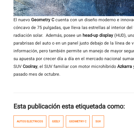
El nuevo
Geometry C
cuenta con un diseño moderno e innova
cóncavo de 75 pulgadas, que lleva las estrellas al interior del 
radiación solar. Además, posee un
head-up display
(HUD), una
parabrisas del auto o en un panel justo debajo de la línea de
información, pero también permite un manejo de mayor segur
su apuesta por crecer día a día en el mercado nacional suma
SUV
Coolray
, el SUV familiar con motor microhíbrido
Azkarra
y
pasado mes de octubre.
Esta publicación esta etiquetada como:
AUTOS ELECTRICOS
GEELY
GEOMETRY C
SUV