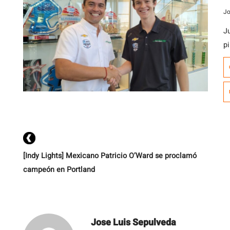
Jo
J
pi
r
h
In
p
Ho
[Indy Lights] Mexicano Patricio O’Ward se proclamó
campeón en Portland
Jose Luis Sepulveda