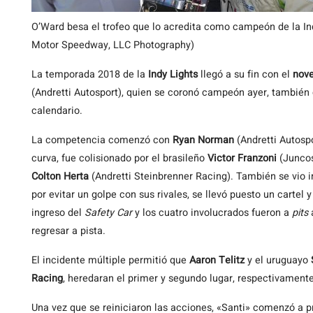
O’Ward besa el trofeo que lo acredita como campeón de la Ind
Motor Speedway, LLC Photography)
La temporada 2018 de la
Indy Lights
llegó a su fin con el
nove
(Andretti Autosport), quien se coronó campeón ayer, también 
calendario.
La competencia comenzó con
Ryan Norman
(Andretti Autospo
curva, fue colisionado por el brasileño
Victor Franzoni
(Juncos
Colton Herta
(Andretti Steinbrenner Racing). También se vio 
por evitar un golpe con sus rivales, se llevó puesto un cartel y
ingreso del
Safety Car
y los cuatro involucrados fueron a
pits
regresar a pista.
El incidente múltiple permitió que
Aaron Telitz
y el uruguayo
Racing
, heredaran el primer y segundo lugar, respectivamente
Una vez que se reiniciaron las acciones, «Santi» comenzó a p