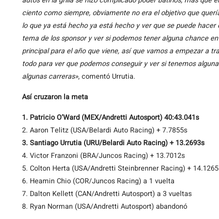
autos en la grilla se hizo complicado poder batirlos, más que 
ciento como siempre, obviamente no era el objetivo que querí
lo que ya está hecho ya está hecho y ver que se puede hacer el
tema de los sponsor y ver si podemos tener alguna chance en la
principal para el año que viene, así que vamos a empezar a tra
todo para ver que podemos conseguir y ver si tenemos alguna 
algunas carreras»
, comentó Urrutia.
Así cruzaron la meta
1. Patricio O’Ward (MEX/Andretti Autosport) 40:43.041s
2. Aaron Telitz (USA/Belardi Auto Racing) + 7.7855s
3. Santiago Urrutia (URU/Belardi Auto Racing) + 13.2693s
4. Victor Franzoni (BRA/Juncos Racing) + 13.7012s
5. Colton Herta (USA/Andretti Steinbrenner Racing) + 14.1265
6. Heamin Chio (COR/Juncos Racing) a 1 vuelta
7. Dalton Kellett (CAN/Andretti Autosport) a 3 vueltas
8. Ryan Norman (USA/Andretti Autosport) abandonó