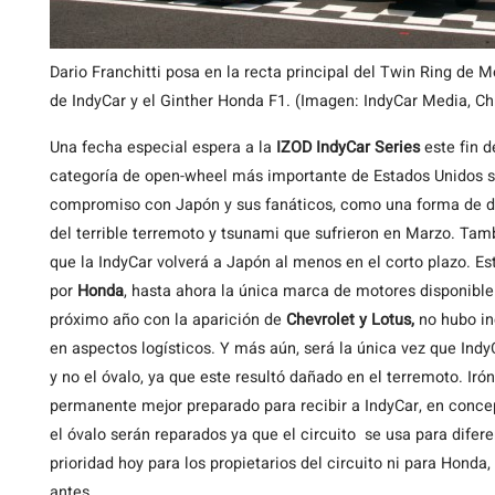
Dario Franchitti posa en la recta principal del Twin Ring de M
de IndyCar y el Ginther Honda F1. (Imagen: IndyCar Media, Ch
Una
fecha especial espera a la
IZOD IndyCar Series
este fin 
categoría de open-wheel más importante de Estados Unidos s
compromiso con Japón y sus fanáticos, como una forma de d
del terrible terremoto y tsunami que sufrieron en Marzo. Tamb
que la IndyCar volverá a Japón al menos en el corto plazo. E
por
Honda
, hasta ahora la única marca de motores disponible
próximo año con la aparición de
Chevrolet y Lotus,
no hubo in
en aspectos logísticos. Y más aún, será la única vez que Indy
y no el óvalo, ya que este resultó dañado en el terremoto. Ir
permanente mejor preparado para recibir a IndyCar, en conce
el óvalo serán reparados ya que el circuito se usa para difer
prioridad hoy para los propietarios del circuito ni para Hond
antes.