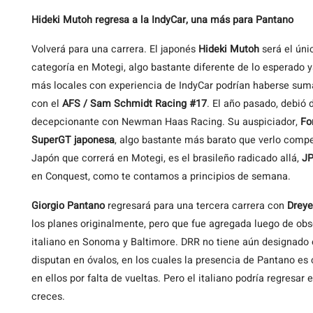
Hideki Mutoh regresa a la IndyCar, una más para Pantano
Volverá para una carrera. El japonés
Hideki Mutoh
será el úni
categoría en Motegi, algo bastante diferente de lo esperado y
más locales con experiencia de IndyCar podrían haberse sumad
con el
AFS / Sam Schmidt Racing #17
. El año pasado, debió
decepcionante con Newman Haas Racing. Su auspiciador,
Fo
SuperGT japonesa
, algo bastante más barato que verlo compe
Japón que correrá en Motegi, es el brasileño radicado allá,
JP
en Conquest, como te contamos a principios de semana.
Giorgio Pantano
regresará para una tercera carrera con
Dreye
los planes originalmente, pero que fue agregada luego de ob
italiano en Sonoma y Baltimore. DRR no tiene aún designado e
disputan en óvalos, en los cuales la presencia de Pantano es 
en ellos por falta de vueltas. Pero el italiano podría regresa
creces.