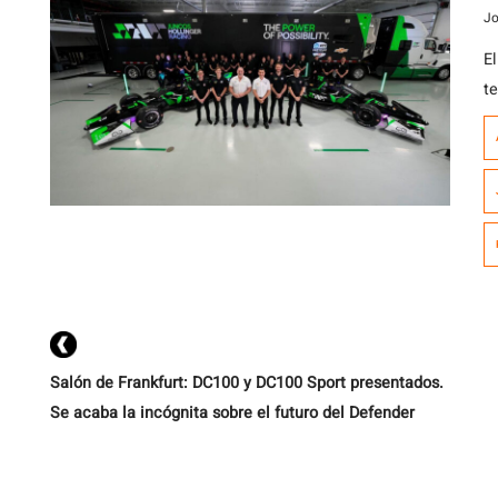
l
Jo
E
t
C
a
I
c
m
a 
Salón de Frankfurt: DC100 y DC100 Sport presentados.
Se acaba la incógnita sobre el futuro del Defender