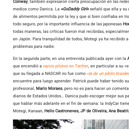
Conway
, también expresaron cierta preocupación en las redes
medios como Danica. La
«GoDaddy Girl»
señaló que ella y su 
de alimentos permitida por la ley y que si bien confiaba en I
todo seguro, por la importante influencia de las japonesas
Ho
todas maneras, las críticas fueron mal recibidas, especialme
en Japón. Para tranquilidad de todos, Motegi ya ha recibido 
problemas para nadie.
En la segunda parte, en una entrevista publicada ayer con la
que encendió a
varios pilotos en Twitter
, en particular a su 
que su llegada a NASCAR no fue como
«la de un piloto brasil
encuentre para luego aprender. Patrick puede haber tenido s
profesional,
Mario Moraes
, pero no es para hacer un comentar
diarios de Estados Unidos… Danica pudo escoger mejor sus pa
que hablar más adelante en el fin de semana: la IndyCar tien
Motegi, Kanaan,
Helio Castroneves, JP de Oliveira, Ana Beatri