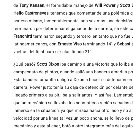
de
Tony Kanaan
, el formidable manejo de
Will Power
y
Scott 
Helio Castroneves
, tenemos que comentar de una polémica que
por eso mismo, lamentablemente, una vez más una decisión de
terminaron por determinar el ganador de la carrera, en este c
Franchitti
terminaron segundo y tercero, en tanto que no fue
latinoamericanos, con
Ernesto Viso
terminando 14° y
Sebasti
vueltas del final para ser clasificado 21°.
¿Qué pasó?
Scott Dixon
iba camino a una victoria que lo iba 
campeonato de pilotos, cuando salió una bandera amarilla po
Esta bandera amarilla obligó a Dixon a hacer su detención en 
carrera. Power justo tenía su caja de detención por delante 
llegado primero a su pit, iba a salir antes. Y así fue. Lamen
que un mecánico se llevaba los neumáticos recién sacados 
inmerso en la situación, ya que miraba hacia otro lado y no al
velocidad por una línea tal vez un poco ancha, se lo llevó de
mecánico y este al caer, botó a otro integrante más del equi