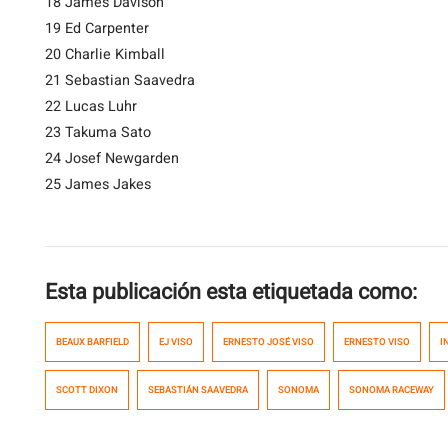
18 James Davison
19 Ed Carpenter
20 Charlie Kimball
21 Sebastian Saavedra
22 Lucas Luhr
23 Takuma Sato
24 Josef Newgarden
25 James Jakes
Esta publicación esta etiquetada como:
BEAUX BARFIELD
EJ VISO
ERNESTO JOSÉ VISO
ERNESTO VISO
I
SCOTT DIXON
SEBASTIÁN SAAVEDRA
SONOMA
SONOMA RACEWAY