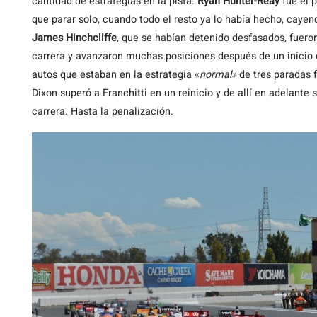
cantidad de estrategias en la pista.
Ryan Hunter-Reay
fue el p
que parar solo, cuando todo el resto ya lo había hecho, cayen
James Hinchcliffe
, que se habían detenido desfasados, fuero
carrera y avanzaron muchas posiciones después de un inicio 
autos que estaban en la estrategia «
normal»
de tres paradas 
Dixon superó a Franchitti en un reinicio y de allí en adelant
carrera. Hasta la penalización.