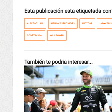
Esta publicación esta etiquetada co
ALEX TAGLIANI
HELIO CASTRONEVES
INDYCAR
INDYCAR S
SCOTT DIXON
WILL POWER
También te podria interesar...