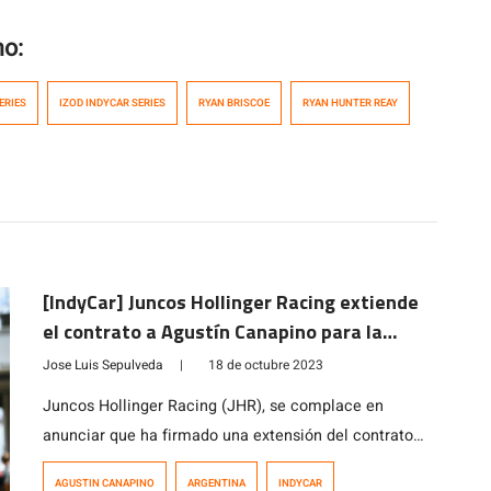
mo:
ERIES
IZOD INDYCAR SERIES
RYAN BRISCOE
RYAN HUNTER REAY
[IndyCar] Juncos Hollinger Racing extiende
el contrato a Agustín Canapino para la
temporada 2024
Jose Luis Sepulveda
|
18 de octubre 2023
Juncos Hollinger Racing (JHR), se complace en
anunciar que ha firmado una extensión del contrato
con Agustín Canapino. De esta forma “El Titan”
AGUSTIN CANAPINO
ARGENTINA
INDYCAR