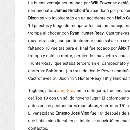
La buena ventaja acumulada por
Will Power
se debió 
campeonato.
James Hinchcliffe
abandonó por problem
Dixon
se vio involucrado en un accidente con
Helio C
10 puestos y luego de recuperarlos con un manejo bril
trompa al chocar con
Ryan Hunter-Reay
. Castroneves
muy retrasado, aunque finalmente pudo salvar un sex
faltando 10 vueltas para el final fue tocado por
Alex T
trompo y caló su motor, perdiendo una vuelta y causa
Hunter-Reay, que estaba tercero en el campeonato y 
carreras: Baltimore (un trazado donde Power dominó 
Castroneves 6°, Dixon 13°, Hunter-Reay 18° y Hinchclif
Tagliani, piloto
Jorg Gray
en la categoría, fue penali
del Top 10 con un sólido noveno lugar. El colombiano
autos con espectaculares maniobras, y terminó 15° a
El venezolano
Ernesto José Viso
fue 16° después de se
que había sido lineal en su inicio se convirtió en una
contactos.