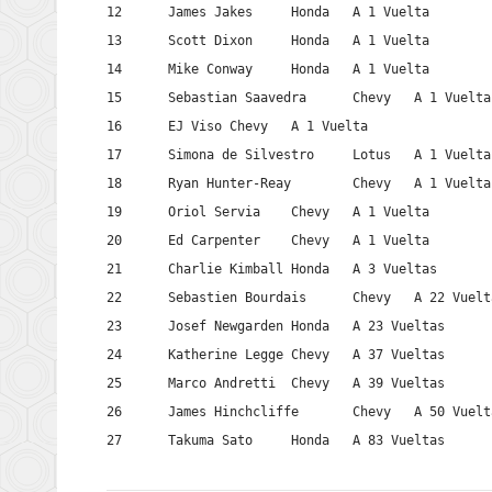
12	James Jakes	Honda	A 1 Vuelta

13	Scott Dixon	Honda	A 1 Vuelta

14	Mike Conway	Honda	A 1 Vuelta

15	Sebastian Saavedra	Chevy	A 1 Vuelta

16	EJ Viso	Chevy	A 1 Vuelta

17	Simona de Silvestro	Lotus	A 1 Vuelta

18	Ryan Hunter-Reay	Chevy	A 1 Vuelta

19	Oriol Servia	Chevy	A 1 Vuelta

20	Ed Carpenter	Chevy	A 1 Vuelta

21	Charlie Kimball	Honda	A 3 Vueltas

22	Sebastien Bourdais	Chevy	A 22 Vueltas

23	Josef Newgarden	Honda	A 23 Vueltas

24	Katherine Legge	Chevy	A 37 Vueltas

25	Marco Andretti	Chevy	A 39 Vueltas

26	James Hinchcliffe	Chevy	A 50 Vueltas

27	Takuma Sato	Honda	A 83 Vueltas