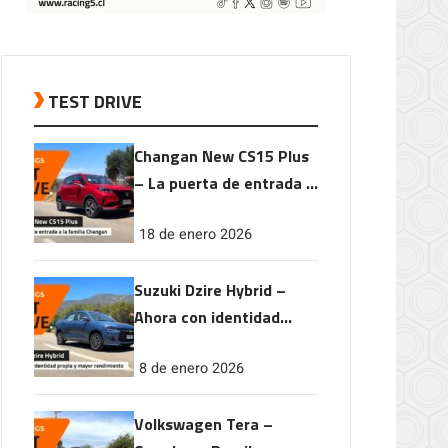
TEST DRIVE
Changan New CS15 Plus
– La puerta de entrada a
la familia Changan
18 de enero 2026
Suzuki Dzire Hybrid –
Ahora con identidad
propia y mayor
8 de enero 2026
rendimiento
Volkswagen Tera –