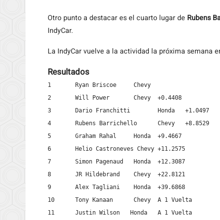
Otro punto a destacar es el cuarto lugar de
Rubens Bar
IndyCar.
La IndyCar vuelve a la actividad la próxima semana 
Resultados
1	Ryan Briscoe	 Chevy

2	Will Power	 Chevy	+0.4408

3	Dario Franchitti	Honda	+1.0497

4	Rubens Barrichello	Chevy	+8.8529

5	Graham Rahal	 Honda	+9.4667

6	Helio Castroneves Chevy	+11.2575

7	Simon Pagenaud	 Honda	+12.3087

8	JR Hildebrand	 Chevy	+22.8121

9	Alex Tagliani	 Honda	+39.6868

10	Tony Kanaan	 Chevy	A 1 Vuelta

11	Justin Wilson	Honda   A 1 Vuelta
