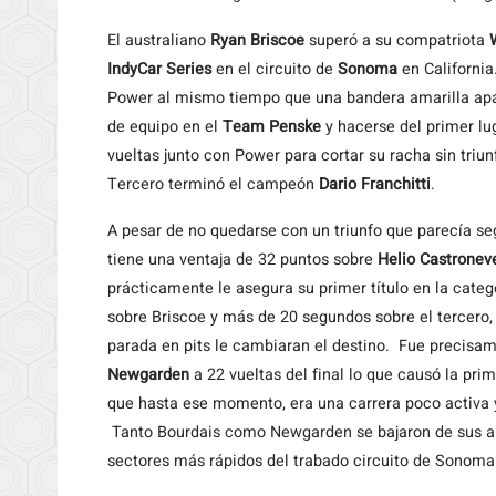
El
australiano
Ryan Briscoe
superó a su compatriota
IndyCar Series
en el circuito de
Sonoma
en California
Power al mismo tiempo que una bandera amarilla apa
de equipo en el
Team Penske
y hacerse del primer lug
vueltas junto con Power para cortar su racha sin triu
Tercero terminó el campeón
Dario Franchitti
.
A pesar de no quedarse con un triunfo que parecía seg
tiene una ventaja de 32 puntos sobre
Helio Castronev
prácticamente le asegura su primer título en la cate
sobre Briscoe y más de 20 segundos sobre el tercero
parada en pits le cambiaran el destino. Fue precisa
Newgarden
a 22 vueltas del final lo que causó la prim
que hasta ese momento, era una carrera poco activa y
Tanto Bourdais como Newgarden se bajaron de sus au
sectores más rápidos del trabado circuito de Sonoma