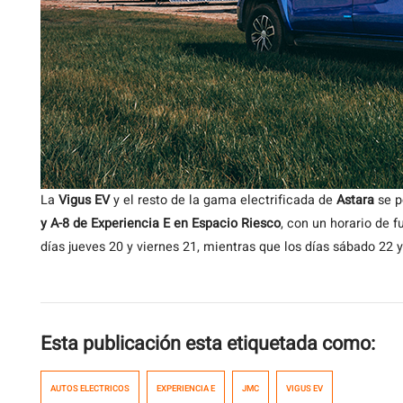
La
Vigus EV
y el resto de la gama electrificada de
Astara
se p
y A-8 de Experiencia E en Espacio Riesco
, con un horario de 
días jueves 20 y viernes 21, mientras que los días sábado 22 
Esta publicación esta etiquetada como:
AUTOS ELECTRICOS
EXPERIENCIA E
JMC
VIGUS EV