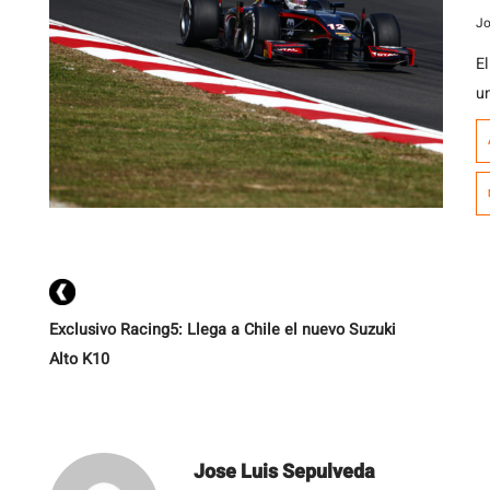
Jo
E
un
n
s
M
s
m
Exclusivo Racing5: Llega a Chile el nuevo Suzuki
Alto K10
Jose Luis Sepulveda