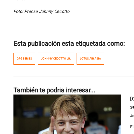
Foto: Prensa Johnny Cecotto.
Esta publicación esta etiquetada como:
GP2 SERIES
JOHNNY CECOTTO JR.
LOTUS AIR ASIA
También te podria interesar...
[
s
Jo
E