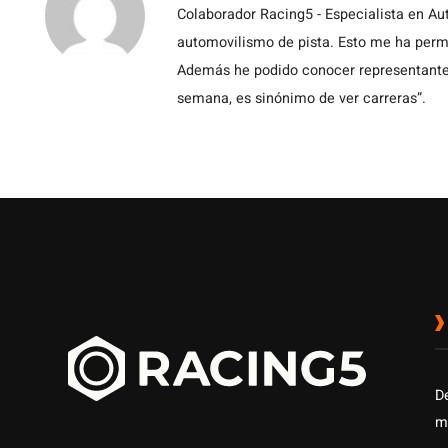
Colaborador Racing5 - Especialista en Au
automovilismo de pista. Esto me ha permit
Además he podido conocer representantes
semana, es sinónimo de ver carreras”.
D
m