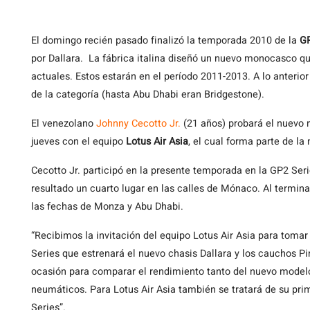
El
domingo recién pasado finalizó la temporada 2010 de la
GP
por Dallara. La fábrica italina diseñó un nuevo monocasco q
actuales. Estos estarán en el período 2011-2013. A lo anteri
de la categoría (hasta Abu Dhabi eran Bridgestone).
El venezolano
Johnny Cecotto Jr.
(21 años) probará el nuevo m
jueves con el equipo
Lotus Air Asia
, el cual forma parte de l
Cecotto Jr. participó en la presente temporada en la GP2 Ser
resultado un cuarto lugar en las calles de Mónaco. Al termina
las fechas de Monza y Abu Dhabi.
“Recibimos la invitación del equipo Lotus Air Asia para toma
Series que estrenará el nuevo chasis Dallara y los cauchos P
ocasión para comparar el rendimiento tanto del nuevo model
neumáticos. Para Lotus Air Asia también se tratará de su pr
Series”.