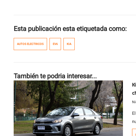
Esta publicación esta etiquetada como:
AUTOS ELECTRICOS
EV6
KIA
También te podria interesar...
K
c
a
Ni
E
n
o