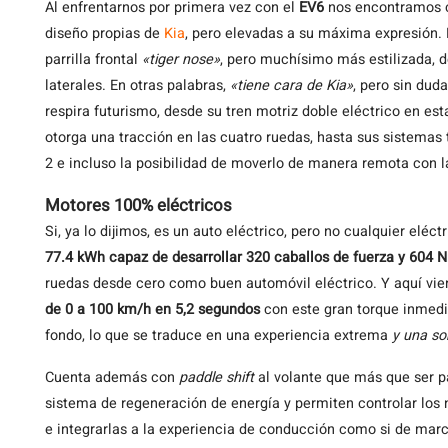
Al enfrentarnos por primera vez con el
EV6
nos encontramos co
diseño propias de
Kia
, pero elevadas a su máxima expresión. 
parrilla frontal
«tiger nose»
, pero muchísimo más estilizada, d
laterales. En otras palabras,
«tiene cara de Kia»
, pero sin dud
respira futurismo, desde su tren motriz doble eléctrico en es
otorga una tracción en las cuatro ruedas, hasta sus sistema
2 e incluso la posibilidad de moverlo de manera remota con la
Motores 100% eléctricos
Si, ya lo dijimos, es un auto eléctrico, pero no cualquier elé
77.4 kWh capaz de desarrollar 320 caballos de fuerza y 604 
ruedas desde cero como buen automóvil eléctrico. Y aquí vien
de 0 a 100 km/h en 5,2 segundos
con este gran torque inmed
fondo, lo que se traduce en una experiencia extrema
y una so
Cuenta además con
paddle shift
al volante que más que ser pa
sistema de regeneración de energía y permiten controlar los 
e integrarlas a la experiencia de conducción como si de marc