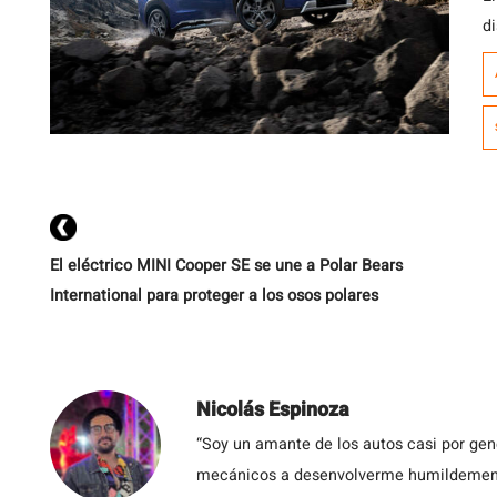
d
a
d
d
El eléctrico MINI Cooper SE se une a Polar Bears
International para proteger a los osos polares
Nicolás Espinoza
“Soy un amante de los autos casi por ge
mecánicos a desenvolverme humildemente 