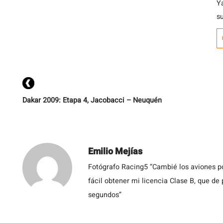
Ya
s
e
c
d
ca
Dakar 2009: Etapa 4, Jacobacci – Neuquén
Emilio Mejías
Fotógrafo Racing5 “Cambié los aviones po
fácil obtener mi licencia Clase B, que de
segundos”