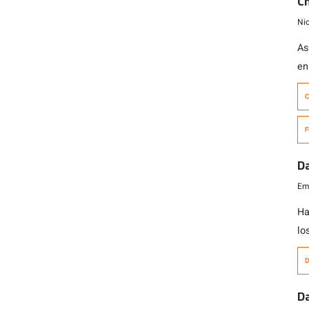
Ch
ha
Ni
As
en
po
C
co
mi
F
en
Da
Emi
Ha
lo
ci
D
ve
al
Da
lo