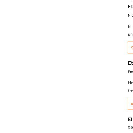
jo
E
Ni
El
un
20
C
tr
co
Et
en
Emi
fi
Ho
fr
du
D
Ra
e 
El
gr
te