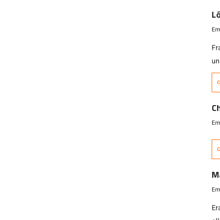
ta
Ló
li
Emi
Fr
un
Sa
C
ki
in
C
Emi
C
Ma
Emi
Er