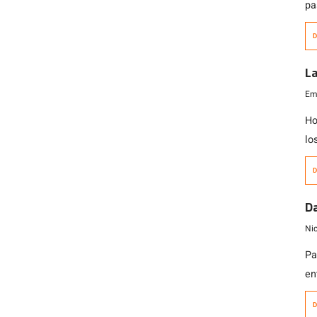
pa
Fr
D
es
Am
La
li
Emi
Ho
lo
ki
D
Sa
pa
Da
su
Ni
Pa
en
pr
D
de