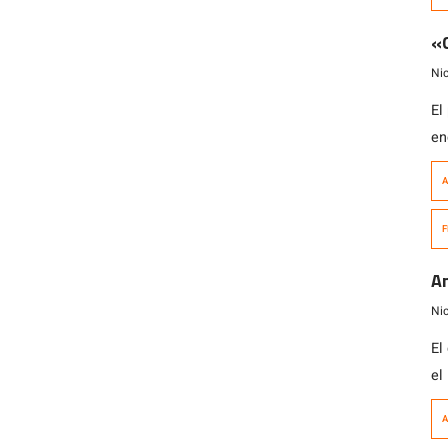
co
no
«C
Ni
El
en
en
A
Ja
se
F
Co
no
A
Ni
El
el
di
A
co