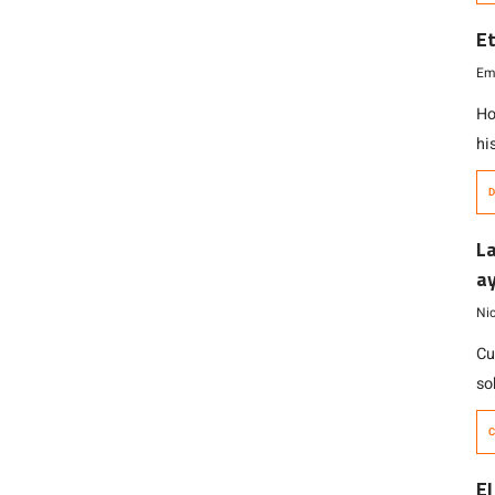
De
Et
ru
Emi
ed
Ho
hi
co
D
de
ve
La
ki
a
el
Ni
Cu
so
po
C
sa
de
El