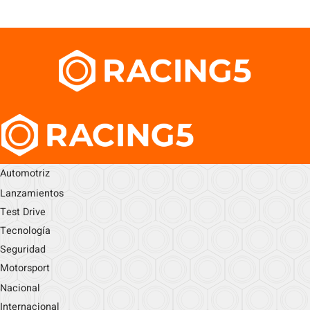
Automotriz
Lanzamientos
Test Drive
Tecnología
Seguridad
Motorsport
Nacional
Internacional