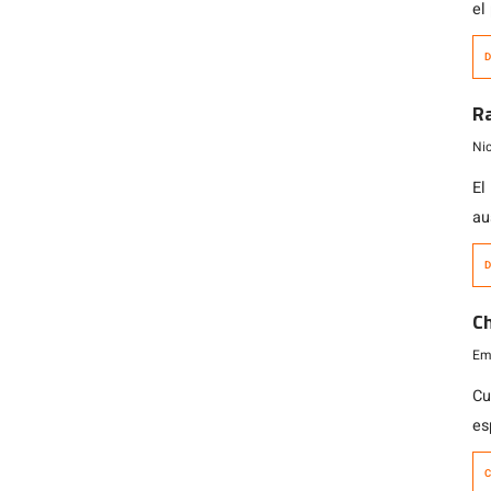
el
fr
D
el
50
Ra
de
Ni
El
au
ac
D
Va
ci
Ch
me
Emi
Cu
es
(K
C
Co