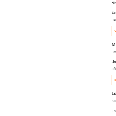
Ni
Es
na
En
C
Ra
pr
Mu
en
Emi
Un
añ
ca
D
úl
pr
Ló
im
Emi
de
La