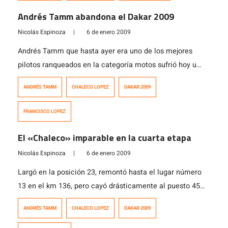
Andrés Tamm abandona el Dakar 2009
Nicolás Espinoza
|
6 de enero 2009
Andrés Tamm que hasta ayer era uno de los mejores
pilotos ranqueados en la categoría motos sufrió hoy un
accidente que lo marginó de la competencia. «Chaleco»
ANDRÉS TAMM
CHALECO LOPEZ
DAKAR 2009
López tuvo la suerte de poder conversar con él,
asegurando que no es nada grave y que pronto le darán
FRANCISCO LOPEZ
de alta. Francisco López, por su parte continúa […]
El «Chaleco» imparable en la cuarta etapa
Nicolás Espinoza
|
6 de enero 2009
Largó en la posición 23, remontó hasta el lugar número
13 en el km 136, pero cayó drásticamente al puesto 45
en el km 226 quedando a más de 21 minutos del líder.
ANDRÉS TAMM
CHALECO LOPEZ
DAKAR 2009
Pero Francisco «Chaleco» López sacó toda su garra y
comenzó su repunte, pues tan solo 27 kilómetros más