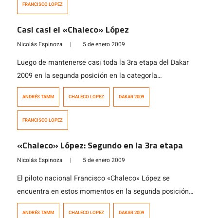
FRANCISCO LOPEZ
adelante aparecía en la […]
Casi casi el «Chaleco» López
Nicolás Espinoza
|
5 de enero 2009
Luego de mantenerse casi toda la 3ra etapa del Dakar
2009 en la segunda posición en la categoría
motocicletas detrás de Marc Coma, Francisco
ANDRÉS TAMM
CHALECO LOPEZ
DAKAR 2009
«Chaleco» López nos sorprendió gratamente
apareciendo en la primera posición en el puesto de
FRANCISCO LOPEZ
control del kilómetro 434. Lamentablemente la alegría
no duraría tanto pues en el puesto de control de […]
«Chaleco» López: Segundo en la 3ra etapa
Nicolás Espinoza
|
5 de enero 2009
El piloto nacional Francisco «Chaleco» López se
encuentra en estos momentos en la segunda posición
en la tercera etapa que se realiza entre Puerto Madryn y
ANDRÉS TAMM
CHALECO LOPEZ
DAKAR 2009
Jacobacci. El «Chaleco« hasta el Km 381 se encuentra