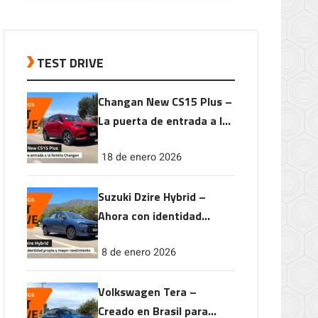
TEST DRIVE
Changan New CS15 Plus –
La puerta de entrada a la
familia Changan
18 de enero 2026
Suzuki Dzire Hybrid –
Ahora con identidad
propia y mayor
8 de enero 2026
rendimiento
Volkswagen Tera –
Creado en Brasil para