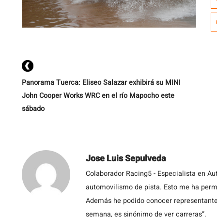
l
c
p
q
Panorama Tuerca: Eliseo Salazar exhibirá su MINI
John Cooper Works WRC en el río Mapocho este
sábado
Jose Luis Sepulveda
Colaborador Racing5 - Especialista en Au
automovilismo de pista. Esto me ha permit
Además he podido conocer representantes
semana, es sinónimo de ver carreras”.