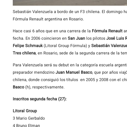
Sebastián Valenzuela a bordo de un F3 chilena. El domingo ha
Fórmula Renault argentina en Rosario.
Hace
casi 6 años que en una carrera de la
Fórmula Renault
ar
fecha. En 2006 coincieron en
San Juan
los pilotos
José Luis R
Felipe Schmauk
(Litoral Group Fórmula) y
Sebastián Valenzu
Tres chilena
, en Rosario, sede de la segunda carrera de la t
Para Valenzuela será su debut en la categoría escuela argent
preparador mendozino
Juan Manuel Basco
, que por años viaj
chilena, donde consiguió los títulos en 2005 y 2008 con el c
Basco
(h), respectivamente.
Inscritos segunda fecha (27):
Litoral Group
3 Mario Gerbaldo
4 Bruno Etman