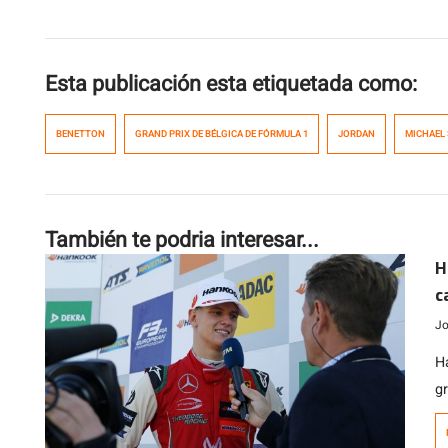
Esta publicación esta etiquetada como:
BENETTON
GRAND PRIX DE BÉLGICA DE FÓRMULA 1
JORDAN
MICHAEL
También te podria interesar...
H
c
Jo
H
g
F
S