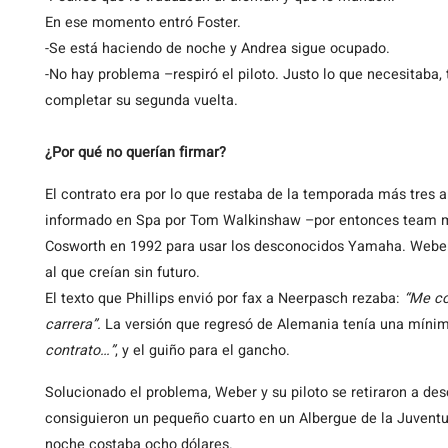
En ese momento entró Foster.
-Se está haciendo de noche y Andrea sigue ocupado.
-No hay problema –respiró el piloto. Justo lo que necesitaba, 
completar su segunda vuelta.
¿Por qué no querían firmar?
El contrato era por lo que restaba de la temporada más tres 
informado en Spa por Tom Walkinshaw –por entonces team ma
Cosworth en 1992 para usar los desconocidos Yamaha. Weber 
al que creían sin futuro.
El texto que Phillips envió por fax a Neerpasch rezaba:
“Me co
carrera”.
La versión que regresó de Alemania tenía una míni
contrato…”
, y el guiño para el gancho.
Solucionado el problema, Weber y su piloto se retiraron a des
consiguieron un pequeño cuarto en un Albergue de la Juvent
noche costaba ocho dólares.