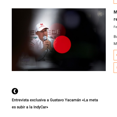
M
r
Fe
B
M
(L
c
d
N
e
Entrevista exclusiva a Gustavo Yacamán «La meta
es subir a la IndyCar»