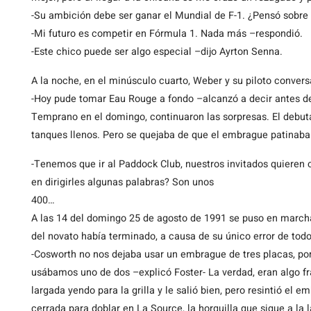
-Su ambición debe ser ganar el Mundial de F-1. ¿Pensó sobre 
-Mi futuro es competir en Fórmula 1. Nada más –respondió.
-Este chico puede ser algo especial –dijo Ayrton Senna.
A la noche, en el minúsculo cuarto, Weber y su piloto conver
-Hoy pude tomar Eau Rouge a fondo –alcanzó a decir antes d
Temprano en el domingo, continuaron las sorpresas. El debut
tanques llenos. Pero se quejaba de que el embrague patinaba.
-Tenemos que ir al Paddock Club, nuestros invitados quieren 
en dirigirles algunas palabras? Son unos
400… -No ha
A las 14 del domingo 25 de agosto de 1991 se puso en marcha 
del novato había terminado, a causa de su único error de todo
-Cosworth no nos dejaba usar un embrague de tres placas, po
usábamos uno de dos –explicó Foster- La verdad, eran algo f
largada yendo para la grilla y le salió bien, pero resintió el e
cerrada para doblar en La Source, la horquilla que sigue a la 