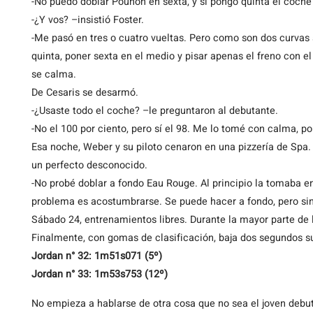
-No puedo doblar Pouhon en sexta, y si pongo quinta el coche
-¿Y vos? –insistió Foster.
-Me pasó en tres o cuatro vueltas. Pero como son dos curvas a
quinta, poner sexta en el medio y pisar apenas el freno con el
se calma.
De Cesaris se desarmó.
-¿Usaste todo el coche? –le preguntaron al debutante.
-No el 100 por ciento, pero sí el 98. Me lo tomé con calma, p
Esa noche, Weber y su piloto cenaron en una pizzería de Spa. E
un perfecto desconocido.
-No probé doblar a fondo Eau Rouge. Al principio la tomaba e
problema es acostumbrarse. Se puede hacer a fondo, pero sin
Sábado 24, entrenamientos libres. Durante la mayor parte de l
Finalmente, con gomas de clasificación, baja dos segundos s
Jordan n° 32: 1m51s071 (5º)
Jordan n° 33: 1m53s753 (12º)
No empieza a hablarse de otra cosa que no sea el joven de