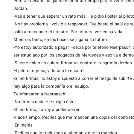
Pero De Cesaris no quería encontrar tiempo para revelar secr
Jordan.
-Vas a tener que esperar un rato más –le pidió Foster al piloto
-No hay problema –volvió a responder. Fue hasta el baúl de s
salió a reconocer el circuito. Por primera vez en su vida.
Mientras tanto, en los boxes se jugaba su futuro.
-Yo estoy autorizado a pagar –decía por teléfono Neerpasch, d
ser estudiado por los abogados de Mercedes y eso va a demo
-Si este chico no quiere firmar un contrato –esgrimía Jordan-
El piloto regresó, y Jordan lo encaró.
-Si no firmás, no estoy dispuesto a correr el riesgo de subirt
hay algo para la compañía o el equipo.
Telefonearon a Neerpasch
-No firmes nada –le exigió éste.
-Si no firmo, no voy a poder correr.
-Hacé tiempo. Pediles que me manden una copia del contrato 
-En inglés
-Pediles que lo traduzcan al alemán y que lo manden.