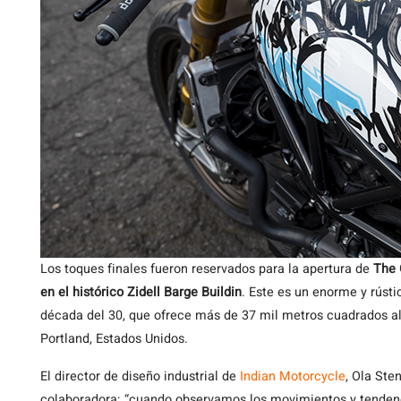
Los toques finales fueron reservados para la apertura de
The 
en el histórico Zidell Barge Buildin
. Este es un enorme y rústi
década del 30, que ofrece más de 37 mil metros cuadrados al ai
Portland, Estados Unidos.
El director de diseño industrial de
Indian Motorcycle
, Ola Ste
colaboradora: “cuando observamos los movimientos y tenden