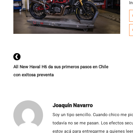
I
S
e
i
s
de
All New Haval H6 da sus primeros pasos en Chile
con exitosa preventa
Joaquín Navarro
Soy un tipo sencillo. Cuando chico me pic
todavía no se me pasan. Los efectos secu
estoy acá para entregarme a quienes leen