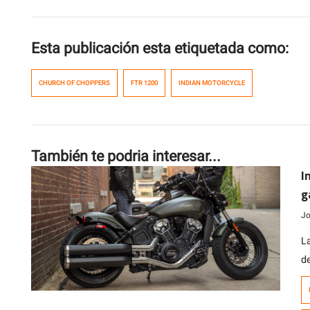
Esta publicación esta etiquetada como:
CHURCH OF CHOPPERS
FTR 1200
INDIAN MOTORCYCLE
También te podria interesar...
I
g
Jo
L
de
q
E