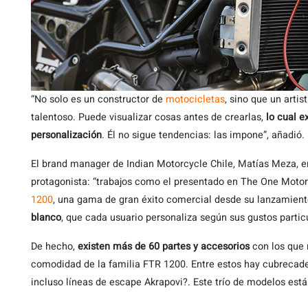
“No solo es un constructor de
motocicletas
, sino que un arti
talentoso. Puede visualizar cosas antes de crearlas,
lo cual e
personalización
. Él no sigue tendencias: las impone”, añadió.
El brand manager de Indian Motorcycle Chile, Matías Meza, en
protagonista: “trabajos como el presentado en The One Mot
1200
, una gama de gran éxito comercial desde su lanzamien
blanco
, que cada usuario personaliza según sus gustos partic
De hecho,
existen más de 60 partes y accesorios
con los que m
comodidad de la familia FTR 1200. Entre estos hay cubrecadena
incluso líneas de escape Akrapovi?. Este trío de modelos est