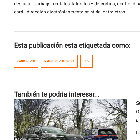
destacan: airbags frontales, laterales y de cortina, control d
carril, dirección electrónicamente asistida, entre otros.
Esta publicación esta etiquetada como:
LAND ROVER
RANGE ROVER SPORT
SUV
También te podria interesar...
S
O
m
Ni
L