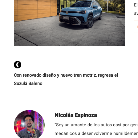
E
a
p
c
Con renovado diseño y nuevo tren motriz, regresa el
Suzuki Baleno
Nicolás Espinoza
“Soy un amante de los autos casi por ge
mecánicos a desenvolverme humildemente 