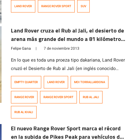
mercado. La tercera generación de este modelo
LAND ROVER
RANGE ROVER SPORT
SUV
combina la modernidad, el lujo y la deportividad, con el
objetivo de ofrecer a los clientes la mejor experiencia
de conducción y uso. Esta nueva generación llega en 3
Land Rover cruza el Rub al Jali, el desierto de
[…]
arena más grande del mundo a 81 kilómetros
por hora de promedio
Felipe Gana
|
7 de noviembre 2013
En lo que es toda una proeza tipo dakariana, Land Rover
cruzó el Desierto de Rub al Jali (en inglés conocido
como «Empty Quarter» y en árabe como Rub’ al Khali)
EMPTY QUARTER
LAND ROVER
MOI TORRALLARDONA
con un Range Rover Sport prácticamente estándar a la
impresionante velocidad de 81,87 kilómetros por hora.
RANGE ROVER
RANGE ROVER SPORT
RUB AL JALI
La única modificación que se le hizo al […]
RUB AL KHALI
El nuevo Range Rover Sport marca el récord
en la subida de Pikes Peak para vehículos de