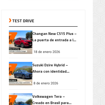
TEST DRIVE
Changan New CS15 Plus –
La puerta de entrada a la
familia Changan
18 de enero 2026
Suzuki Dzire Hybrid –
Ahora con identidad
propia y mayor
8 de enero 2026
rendimiento
Volkswagen Tera –
Creado en Brasil para