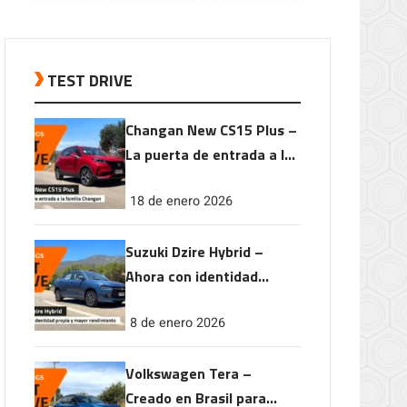
TEST DRIVE
Changan New CS15 Plus –
La puerta de entrada a la
familia Changan
18 de enero 2026
Suzuki Dzire Hybrid –
Ahora con identidad
propia y mayor
8 de enero 2026
rendimiento
Volkswagen Tera –
Creado en Brasil para