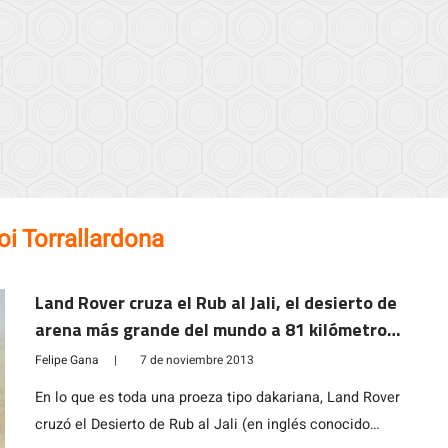
i Torrallardona
Land Rover cruza el Rub al Jali, el desierto de
arena más grande del mundo a 81 kilómetros
por hora de promedio
Felipe Gana
|
7 de noviembre 2013
En lo que es toda una proeza tipo dakariana, Land Rover
cruzó el Desierto de Rub al Jali (en inglés conocido