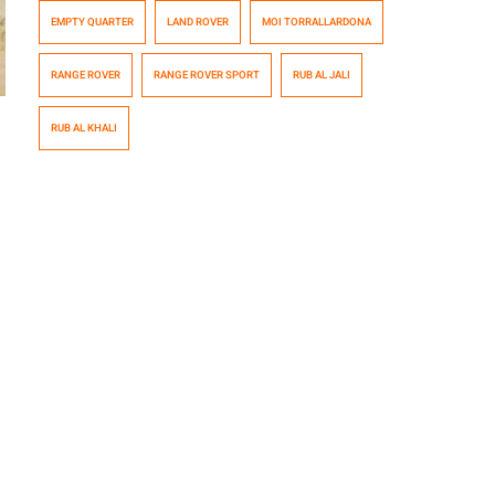
como «Empty Quarter» y en árabe como Rub’ al Khali)
EMPTY QUARTER
LAND ROVER
MOI TORRALLARDONA
con un Range Rover Sport prácticamente estándar a la
impresionante velocidad de 81,87 kilómetros por hora.
RANGE ROVER
RANGE ROVER SPORT
RUB AL JALI
La única modificación que se le hizo al […]
RUB AL KHALI