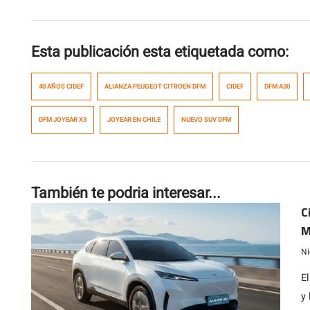
Esta publicación esta etiquetada como:
40 AÑOS CIDEF
ALIANZA PEUGEOT CITROEN DFM
CIDEF
DFM A30
DFM JOYEAR X3
JOYEAR EN CHILE
NUEVO SUV DFM
También te podria interesar...
C
M
f
Ni
E
y