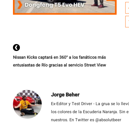
e
m
h
la
t
Nissan Kicks captará en 360° a los fanáticos más
entusiastas de Río gracias al servicio Street View
Jorge Beher
Ex-Editor y Test Driver - La grua se lo l
los colores de la Escuderia Naranja. Sin
nuestros. En Twitter es @absolutbeer