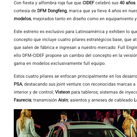
Con
fiesta y alfombra roja fue que
CIDEF
celebró sus
40 años
cortesía de
DFM Dongfeng
, marca que ya lleva 4 años en nue
modelos
, mejorados tanto en diseño como en equipamiento y
Este estreno es exclusivo para Latinoamérica y exhiben lo qu
concepto que incluye cuatro pilares estratégicos base, que a
que salen de fábrica e ingresan a nuestro mercado: Full Engine
ello DFM-CIDEF propone un cambio del concepto en la versión
gama en modelos exclusivamente full equipo.
Estos cuatro pilares se enfocan principalmente en los desarro
PSA
, destacando sus joint venture con reconocidas marcas 
interior y de control;
Visteon
para tableros; sistemas de inye
Faurecia
; transmisión
Aisin
; asientos y arneses de cableado
L