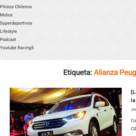
Pilotos Chilenos
Motos
Superdeportivos
Lifestyle
Podcast
Youtube Racing5
Etiqueta:
Alianza Peu
[L
la
u
Jo
Co
CI