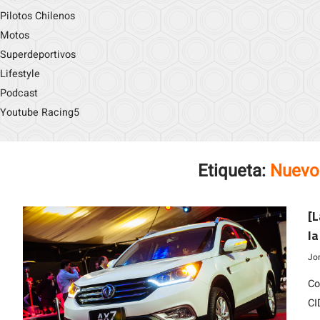
Pilotos Chilenos
Motos
Superdeportivos
Lifestyle
Podcast
Youtube Racing5
Etiqueta:
Nuevo
[L
la
u
Jo
Co
CI