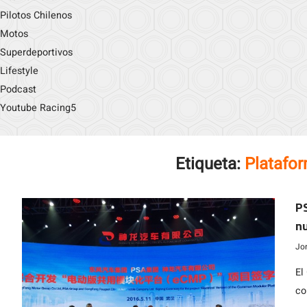
Pilotos Chilenos
Motos
Superdeportivos
Lifestyle
Podcast
Youtube Racing5
Etiqueta:
Platafor
PS
nu
Jo
El
co