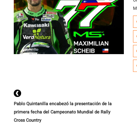
O
M
p
Su
g
jo
v
Pablo Quintanilla encabezó la presentación de la
primera fecha del Campeonato Mundial de Rally
Cross Country