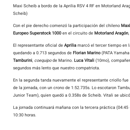
Maxi Scheib a bordo de la Aprilia RSV 4 RF en Motorland Ara
Scheib)
Con el pie derecho comenzó la participación del chileno
Maxi
Europeo Superstock 1000
en el circuito de
Motorland Aragón
El representante oficial de
Aprilia
marcó el tercer tiempo en la
quedando a 0.713 segundos de
Florian Marino
(PATA Yamaha O
Tamburini
,
coequipo
de Marino.
Luca Vitali
(10mo), compañero
segundos más lento que nuestro compatriota.
En la segunda tanda nuevamente el representante criollo fue 
de la jornada, con un crono de 1:52.735s. Lo escotaron Tambu
Junior Team), quien quedó a 0.358s de Scheib. Vitali se ubic
La jornada continuará mañana con la tercera práctica (04:45 –
10:30 horas.