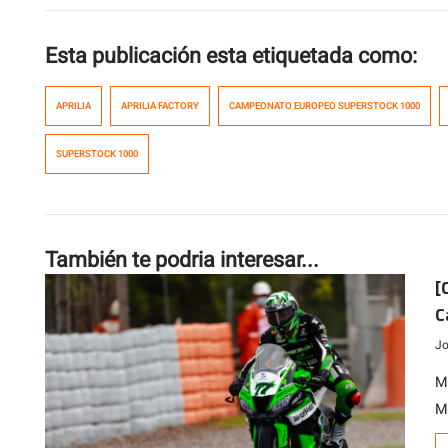
Esta publicación esta etiquetada como:
APRILIA
APRILIA FACTORY
CAMPEONATO EUROPEO SUPERSTOCK 1000
SUPERSTOCK 1000
También te podria interesar...
[
C
l
Jo
M
M
e