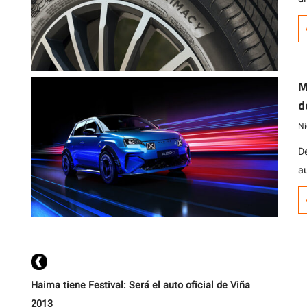
m
a
c
M
d
Ni
D
a
n
pe
Haima tiene Festival: Será el auto oficial de Viña
2013