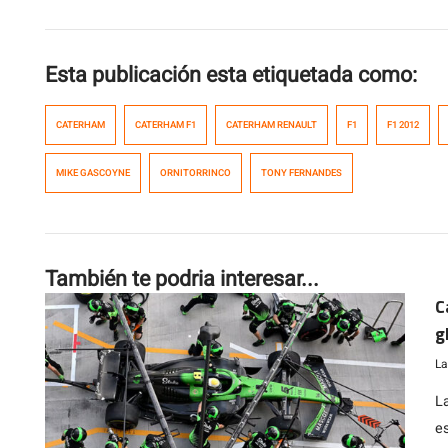
Esta publicación esta etiquetada como:
CATERHAM
CATERHAM F1
CATERHAM RENAULT
F1
F1 2012
MIKE GASCOYNE
ORNITORRINCO
TONY FERNANDES
También te podria interesar...
C
g
La
L
e