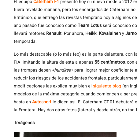
El
equipo
Caterham F1
presentó hoy su nuevo modelo 2012 en
fuera revelado mañana, pero los encargados de Caterham no c
Británico, que entregó las revistas temprano hoy a algunos de
año pasado fue conocido como
Team Lotus
será conocido co
llevará motores
Renault
. Por ahora,
Heikki Kovalainen
y
Jarno 
temporada.
Lo más destacable (o lo más feo) es la parte delantera, con 
FIA limitando la altura de esta a apenas
55 centímetros
, con 
las trompas deben
«hundirse»
para lograr mejor coeficiente 
reducir los riesgos de los accidentes frontales, particularmen
modificaciones las explica muy bien el
siguiente blog
(en ing
modelos de la máxima categoría cuando comiencen a ser pr
hasta en
Autosport
le dicen así. El Caterham CT-01 debutará 
la Frontera. Hay dos otras fotos (lateral y desde atrás, no tan 
Imágenes