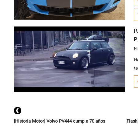
d
d
l
va
[
P
Ni
H
t
nu
c
tr
re
pi
[Historia Motor] Volvo PV444 cumple 70 años
[Flash