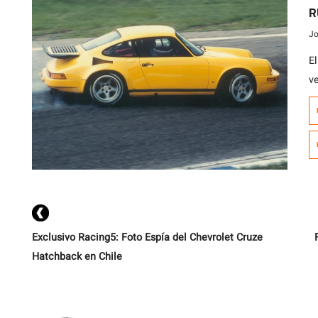
co
R
de
Jo
E
v
N
G
ha
Exclusivo Racing5: Foto Espía del Chevrolet Cruze
Hatchback en Chile