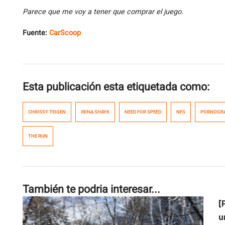
Parece que me voy a tener que comprar el juego.
Fuente:
CarScoop
Esta publicación esta etiquetada como:
CHRISSY TEIGEN
IRINA SHAYK
NEED FOR SPEED
NFS
PORNOGRA
THE RUN
También te podria interesar...
[
u