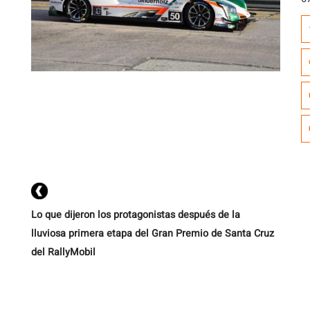
E
pr
m
R
au
Lo que dijeron los protagonistas después de la
lluviosa primera etapa del Gran Premio de Santa Cruz
del RallyMobil