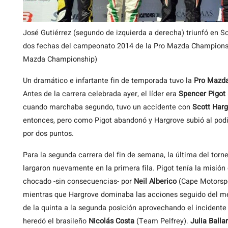
José Gutiérrez (segundo de izquierda a derecha) triunfó en S
dos fechas del campeonato 2014 de la Pro Mazda Champions
Mazda Championship)
Un dramático e infartante fin de temporada tuvo la
Pro Mazd
Antes de la carrera celebrada ayer, el líder era
Spencer Pigot
cuando marchaba segundo, tuvo un accidente con
Scott Harg
entonces, pero como Pigot abandonó y Hargrove subió al podi
por dos puntos.
Para la segunda carrera del fin de semana, la última del torne
largaron nuevamente en la primera fila. Pigot tenía la misión
chocado -sin consecuencias- por
Neil Alberico
(Cape Motorspo
mientras que Hargrove dominaba las acciones seguido del 
de la quinta a la segunda posición aprovechando el incidente o
heredó el brasileño
Nicolás Costa
(Team Pelfrey).
Julia Ballar