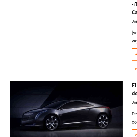
«T
Ca
co
Jo
[y
v=
pu
A
Ca
nu
P
ha
Se
Fl
ve
de
Jo
De
co
ba
C