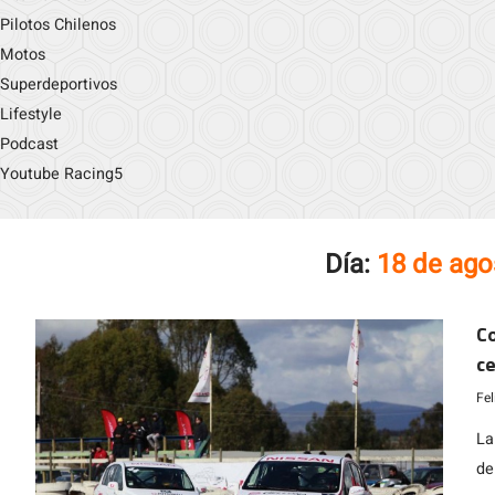
Pilotos Chilenos
Motos
Superdeportivos
Lifestyle
Podcast
Youtube Racing5
Día:
18 de ago
Co
ce
s
Fe
La
de