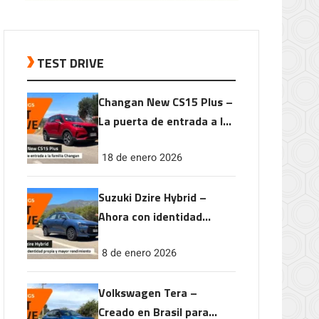
TEST DRIVE
Changan New CS15 Plus –
La puerta de entrada a la
familia Changan
18 de enero 2026
Suzuki Dzire Hybrid –
Ahora con identidad
propia y mayor
8 de enero 2026
rendimiento
Volkswagen Tera –
Creado en Brasil para