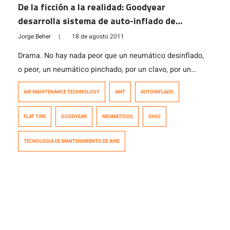
De la ficción a la realidad: Goodyear
desarrolla sistema de auto-inflado de
neumáticos
Jorge Beher
|
18 de agosto 2011
Drama. No hay nada peor que un neumático desinflado,
o peor, un neumático pinchado, por un clavo, por un
hoyo en el camino o que se yo. Un pinchazo repentino
AIR MAINTENANCE TECHNOLOGY
AMT
AUTOINFLADO
puede provocar incluso un accidente. Para los
neumáticos últimamente han aparecido muchas
FLAT TIRE
GOODYEAR
NEUMÁTICOS
OHIO
tecnologías, como neumáticos blindados, espuma para
sellar el neumático, el sistema PAX de […]
TECNOLOGIA DE MANTENIMIENTO DE AIRE