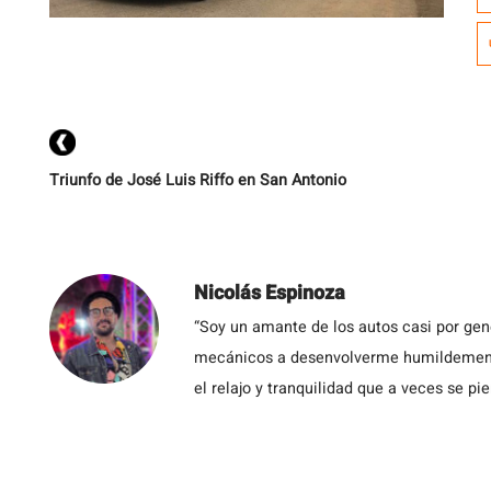
u
de
p
a
Triunfo de José Luis Riffo en San Antonio
Nicolás Espinoza
“Soy un amante de los autos casi por ge
mecánicos a desenvolverme humildemente 
el relajo y tranquilidad que a veces se pie