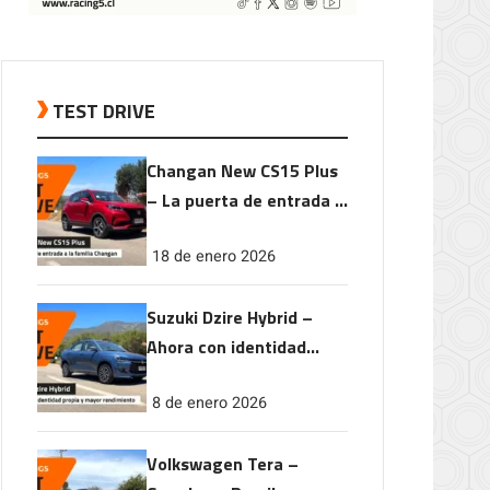
TEST DRIVE
Changan New CS15 Plus
– La puerta de entrada a
la familia Changan
18 de enero 2026
Suzuki Dzire Hybrid –
Ahora con identidad
propia y mayor
8 de enero 2026
rendimiento
Volkswagen Tera –