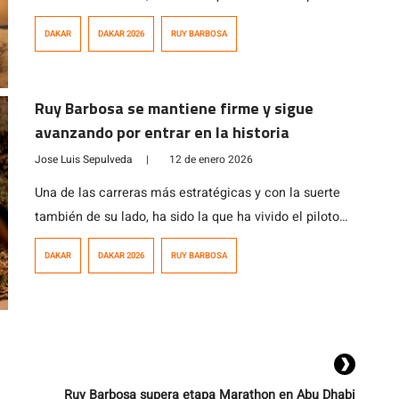
nacional Ruy Barbosa en su categoría de debutante en
DAKAR
DAKAR 2026
RUY BARBOSA
esta cuadragésima octava edición del Rally Dakar
2026. El piloto nacional en lo que fue una nueva etapa
maratón, hoy largó a las 8:23 […]
Ruy Barbosa se mantiene firme y sigue
avanzando por entrar en la historia
Jose Luis Sepulveda
|
12 de enero 2026
Una de las carreras más estratégicas y con la suerte
también de su lado, ha sido la que ha vivido el piloto
nacional Ruy Barbosa en su categoría de debutante en
DAKAR
DAKAR 2026
RUY BARBOSA
esta cuadragésima octava edición del Rally Dakar
2026. Recién en marzo del 2025, Ruy inició los
entrenamientos para pasar de la categoría enduro, al
[…]
Ruy Barbosa supera etapa Marathon en Abu Dhabi