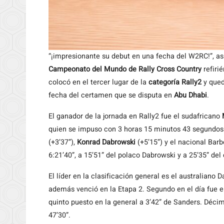
“¡impresionante su debut en una fecha del W2RC!”, así
Campeonato del Mundo de Rally Cross Country
refiri
colocó en el tercer lugar de la
categoría Rally2
y que
fecha del certamen que se disputa en
Abu Dhabi
.
El ganador de la jornada en Rally2 fue el sudafricano
quien se impuso con 3 horas 15 minutos 43 segundos
(+3’37”),
Konrad Dabrowski
(+5’15”) y el nacional Barb
6:21’40”, a 15’51” del polaco Dabrowski y a 25’35” del
El líder en la clasificación general es el australian
además venció en la Etapa 2. Segundo en el día fue 
quinto puesto en la general a 3’42” de Sanders. Décim
47’30”.