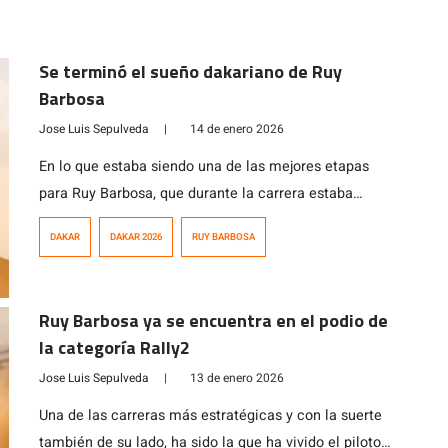
Se terminó el sueño dakariano de Ruy
Barbosa
Jose Luis Sepulveda
|
14 de enero 2026
En lo que estaba siendo una de las mejores etapas
para Ruy Barbosa, que durante la carrera estaba
cronometrando tiempos que lo iban a dejar P11 en la
DAKAR
DAKAR 2026
RUY BARBOSA
clasificación general, se vio interrumpida tan solo 60
kms antes de la meta, específicamente a los 307 kms
de la etapa que unía el campamento refugio con […]
Ruy Barbosa ya se encuentra en el podio de
la categoría Rally2
Jose Luis Sepulveda
|
13 de enero 2026
Una de las carreras más estratégicas y con la suerte
también de su lado, ha sido la que ha vivido el piloto