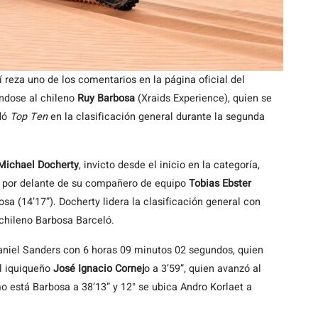
 reza uno de los comentarios en la página oficial del
éndose al chileno
Ruy Barbosa
(Xraids Experience), quien se
dó
Top Ten
en la clasificación general durante la segunda
Michael Docherty
, invicto desde el inicio en la categoría,
 por delante de su compañero de equipo
Tobias Ebster
osa (14’17”). Docherty lidera la clasificación general con
 chileno Barbosa Barceló.
o Daniel Sanders con 6 horas 09 minutos 02 segundos, quien
el iquiqueño
José Ignacio Cornej
o a 3’59”, quien avanzó al
o está Barbosa a 38’13” y 12° se ubica Andro Korlaet a