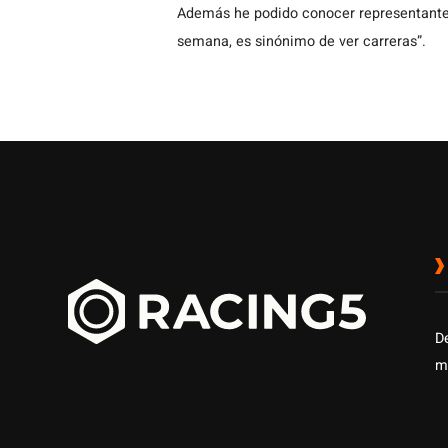
Además he podido conocer representantes
semana, es sinónimo de ver carreras”.
D
m