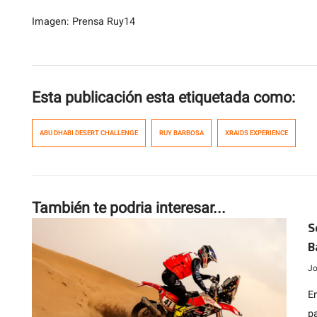
Imagen: Prensa Ruy14
Esta publicación esta etiquetada como:
ABU DHABI DESERT CHALLENGE
RUY BARBOSA
XRAIDS EXPERIENCE
También te podria interesar...
S
B
Jo
E
p