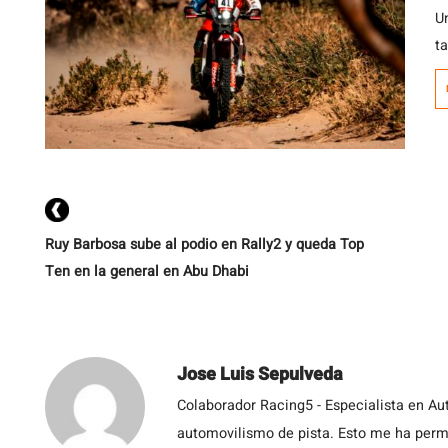
U
ta
n
e
2
e
[…
Ruy Barbosa sube al podio en Rally2 y queda Top
Ten en la general en Abu Dhabi
Jose Luis Sepulveda
Colaborador Racing5 - Especialista en Au
automovilismo de pista. Esto me ha permit