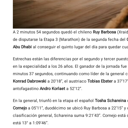
A 2 minutos 54 segundos quedó el chileno
Ruy Barbosa
(Xraid
de disputarse la Etapa 3 (Marathon) de la segunda fecha del
Abu Dhabi
al conseguir el quinto lugar del día para quedar cua
Estrechas están las diferencias por el segundo y tercer puest
en la especialidad a los 26 años. El ganador de la jornada fue
minutos 37 segundos, continuando como líder de la general con
Konrad Dabrowski
a 20’18”, el austriaco
Tobias Ebster
a 37’17
antofagastino
Andro Korlaet
a 52’12”.
En la general, triunfó en la etapa el español
Tosha Schareina
c
Cornejo
a 05’11”, duodécimo se ubicó Ruy Barbosa a 22’15” y d
clasificación general, Schareina suma 9:21’43”. Cornejo está 
está 13° a 1:09’46”.