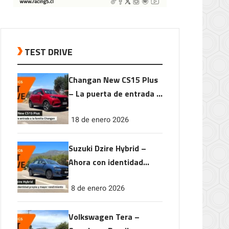
TEST DRIVE
Changan New CS15 Plus
– La puerta de entrada a
la familia Changan
18 de enero 2026
Suzuki Dzire Hybrid –
Ahora con identidad
propia y mayor
8 de enero 2026
rendimiento
Volkswagen Tera –