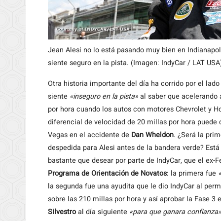
Jean Alesi no lo está pasando muy bien en Indianapoli
siente seguro en la pista. (Imagen: IndyCar / LAT USA
Otra historia importante del día ha corrido por el lad
siente
«inseguro en la pista»
al saber que acelerando a
por hora cuando los autos con motores Chevrolet y Ho
diferencial de velocidad de 20 millas por hora puede
Vegas en el accidente de
Dan Wheldon
. ¿Será la pri
despedida para Alesi antes de la bandera verde? Está
bastante que desear por parte de IndyCar, que el ex-F
Programa de Orientación de Novatos
: la primera fue
la segunda fue una ayudita que le dio IndyCar al permi
sobre las 210 millas por hora y así aprobar la Fase 3 
Silvestro
al día siguiente
«para que ganara confianza