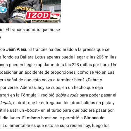
s. El francés admitió que no se
)
o de
Jean Alesi
. El francés ha declarado a la prensa que se
 fondo su Dallara Lotus apenas puede llegar a las 205 millas
nda pueden llegar rápidamente a las 223 millas por hora. Un
 ocasionar un accidente de proporciones, como se vio en Las
mera señal de que esto no va a terminar bien? ¿Debut y
 por verse. Además, hoy se supo, en un hecho que deja
errari en la Fórmula 1 recibió
doble ayuda
para poder pasar el
«legal»
, el draft que le entregaban los otros bólidos en pista y
tirle usar un «boost» en el turbo para que pudiera pasar por
el día lunes. El mismo boost se le permitió a
Simona de
»
. Lo lamentable es que esto se supo recién hoy, luego los