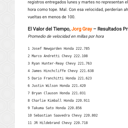
registros entregados lunes y martes no representan el
hora como tope. Mal. Con esa velocidad, perderían aho
vueltas en menos de 100.
El Valor del Tiempo,
Jorg Gray
– Resultados Pr
Promedio de velocidad en millas por hora
1 Josef Newgarden Honda 222.785

2 Marco Andretti Chevy 222.108

3 Ryan Hunter-Reay Chevy 221.763

4 James Hinchcliffe Chevy 221.638

5 Dario Franchitti Honda 221.623

6 Justin Wilson Honda 221.420

7 Bryan Clauson Honda 221.031

8 Charlie Kimball Honda 220.911

9 Takuma Sato Honda 220.856

10 Sebastian Saavedra Chevy 220.802

11 JR Hildebrand Chevy 220.718
