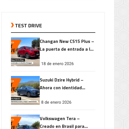
TEST DRIVE
Changan New CS15 Plus –
La puerta de entrada a la
familia Changan
18 de enero 2026
Suzuki Dzire Hybrid –
Ahora con identidad
propia y mayor
8 de enero 2026
rendimiento
Volkswagen Tera –
Creado en Brasil para