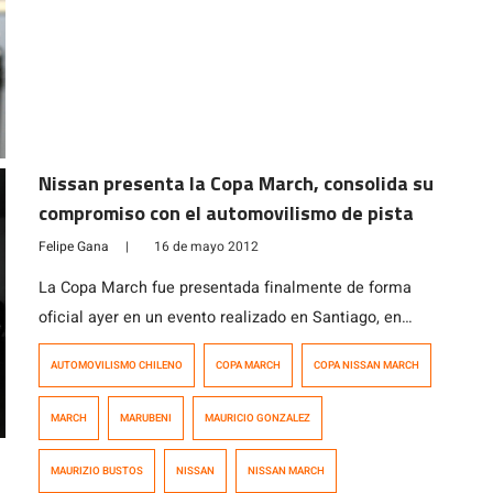
Nissan presenta la Copa March, consolida su
compromiso con el automovilismo de pista
Felipe Gana
|
16 de mayo 2012
La Copa March fue presentada finalmente de forma
oficial ayer en un evento realizado en Santiago, en
conjunto con el lanzamiento del Campeonato Nacional
AUTOMOVILISMO CHILENO
COPA MARCH
COPA NISSAN MARCH
de Fórmula 3 2012. La Copa March será la categoría
monomarca principal de Nissan Marubeni en vehículos
MARCH
MARUBENI
MAURICIO GONZALEZ
carrozados durante la temporada 2012 y en los
siguientes años, estando un escalón por […]
MAURIZIO BUSTOS
NISSAN
NISSAN MARCH