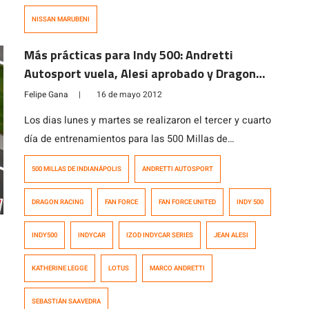
NISSAN MARUBENI
Más prácticas para Indy 500: Andretti
Autosport vuela, Alesi aprobado y Dragon
Racing juega al misterio
Felipe Gana
|
16 de mayo 2012
Los dias lunes y martes se realizaron el tercer y cuarto
día de entrenamientos para las 500 Millas de
Indianapolis, la carrera más importante del año de la
500 MILLAS DE INDIANÁPOLIS
ANDRETTI AUTOSPORT
IZOD IndyCar Series. Más que las simples planillas de
tiempos, ha habido interesantes novedades y
DRAGON RACING
FAN FORCE
FAN FORCE UNITED
INDY 500
tendencias en lo que se ha visto en lo que va del […]
INDY500
INDYCAR
IZOD INDYCAR SERIES
JEAN ALESI
KATHERINE LEGGE
LOTUS
MARCO ANDRETTI
SEBASTIÁN SAAVEDRA