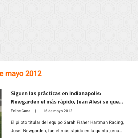
de mayo 2012
Siguen las prácticas en Indianapolis:
Newgarden el más rápido, Jean Alesi se queja
de falta de velocidad
Felipe Gana
|
16 de mayo 2012
El piloto titular del equipo Sarah Fisher Hartman Racing,
Josef Newgarden, fue el más rápido en la quinta jornada