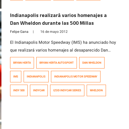
Racing Suisse. […]
Indianapolis realizará varios homenajes a
Dan Wheldon durante las 500 Millas
Felipe Gana
|
16 de mayo 2012
El Indianapolis Motor Speedway (IMS) ha anunciado hoy
que realizará varios homenajes al desaparecido Dan
Wheldon durante lo que queda del mes de Mayo y en
BRYAN HERTA
BRYAN HERTA AUTOSPORT
DAN WHELDON
los cuales involucrará activamente a los fanáticos que
asistan a la pista para ver la edición 2012 de las 500
IMS
INDIANAPOLIS
INDIANAPOLIS MOTOR SPEEDWAY
Millas de Indianapolis. Wheldon es el último ganador de
[…]
INDY 500
INDYCAR
IZOD INDYCAR SERIES
WHELDON