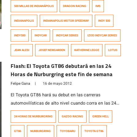
de entrenamientos en Indianapolis, de cara a las 500
500 MILLAS DE INDIANÁPOLIS
DRAGON RACING
IMS
Millas que se realizarán el Domingo 27 de Mayo.
Newgarden ya había sido el más veloz en el primer día
INDIANAPOLIS
INDIANAPOLIS MOTOR SPEEDWAY
INDY 500
de prácticas, vivido el pasado día sábado. […]
INDY500
INDYCAR
INDYCAR SERIES
IZOD INDYCAR SERIES
JEAN ALESI
JOSEF NEWGARDEN
KATHERINE LEGGE
LOTUS
Flash: El Toyota GT86 debutará en las 24
Horas de Nurburgring este fin de semana
Felipe Gana
|
16 de mayo 2012
El Toyota GT86 hará su debut en las carreras
automovilísticas de alto nivel cuando corra en las 24
Horas de Nurburgring este fin de semana. El modelo,
24 HORAS DE NURBURGRING
GAZOO RACING
GREEN HELL
también conocido por el amistoso sobrenombre de
«Toyobaru» correrá en el Green Hell como parte de la
GT86
NURBURGRING
TOYOBARU
TOYOTA GT86
delegación de los equipos Gazoo Racing y del Toyota