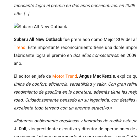
fabricante logra el premio en dos años consecutivos: en 2009
año. […]
Subaru
All New Outback
fue premiado como Mejor SUV del año
Trend
. Este importante reconocimiento tiene una doble impo
fabricante logra el premio en
dos años consecutivos
: en 2009
año.
El editor en jefe de
Motor Trend
,
Angus MacKenzie
, explica 
única de confort, eficiencia, versatilidad y valor. Con gran re
rendimiento de gasolina en la carretera, además tiene las mej
road. Cuidadosamente pensado en su ingeniería, con detalles 
excelente todo terreno con un enorme atractivo.»
«Estamos doblemente orgullosos y honrados de recibir este p
J. Doll
, vicepresidente ejecutivo y director de operaciones d
un reconocimiento muy importante para nosotros, y que Outb