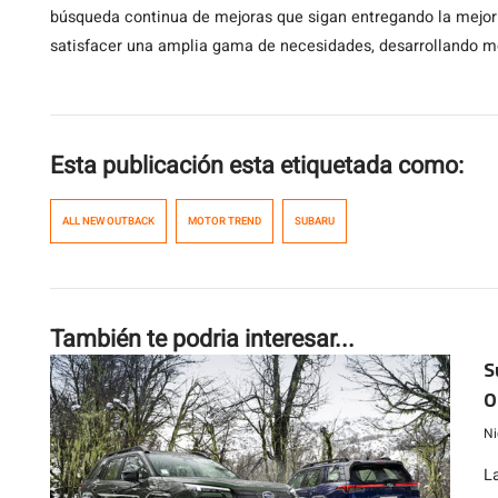
búsqueda continua de mejoras que sigan entregando la mejor
satisfacer una amplia gama de necesidades, desarrollando mo
Esta publicación esta etiquetada como:
ALL NEW OUTBACK
MOTOR TREND
SUBARU
También te podria interesar...
S
O
m
Ni
L