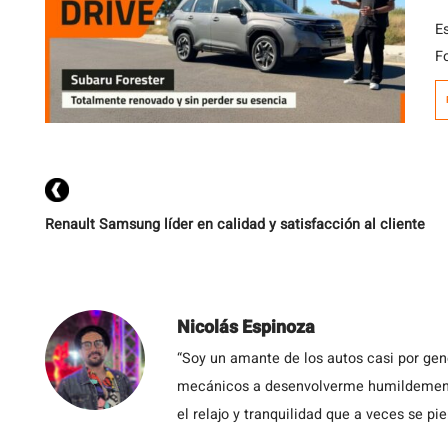
E
F
es
m
c
c
Renault Samsung líder en calidad y satisfacción al cliente
Nicolás Espinoza
“Soy un amante de los autos casi por ge
mecánicos a desenvolverme humildemente 
el relajo y tranquilidad que a veces se pie